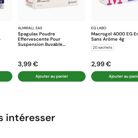
ALMIRALL SAS
EG LABO
Spagulax Poudre
Macrogol 4000 EG En
e
Effervescente Pour
Sans Arôme 4g
Suspension Buvable...
20 sachets
3,99 €
2,99 €
Prix
Prix
Ajouter au panier
Ajouter au pani
s intéresser