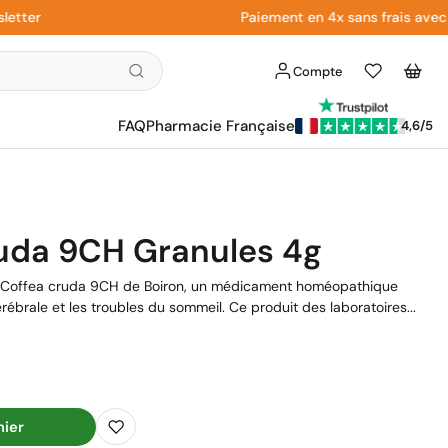
r
Paiement en 4x sans frais avec Payp
Compte
Liste
Panier
d'envies
FAQ
Pharmacie Française
4,6/5
ruda 9CH Granules 4g
à Coffea cruda 9CH de Boiron, un médicament homéopathique
érébrale et les troubles du sommeil. Ce produit des laboratoires...
nier