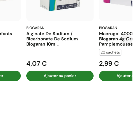
BIOGARAN
BIOGARAN
fants
Alginate De Sodium /
Macrogol 4000 E
Bicarbonate De Sodium
Biogaran 4g Ora
Biogaran 10ml...
Pamplemousse...
20 sachets
4,07 €
2,99 €
Prix
Prix
er
Ajouter au panier
Ajouter au