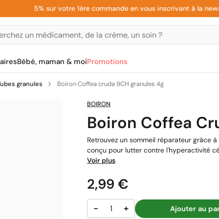
5% sur votre 1ère commande en vous inscrivant à la newslette
aires
Bébé, maman & moi
Promotions
Tubes granules
Boiron Coffea cruda 9CH granules 4g
BOIRON
Boiron Coffea C
Retrouvez un sommeil réparateur grâce 
conçu pour lutter contre l'hyperactivité c
Voir plus
Prix
2,99 €
−
+
Ajouter au pa