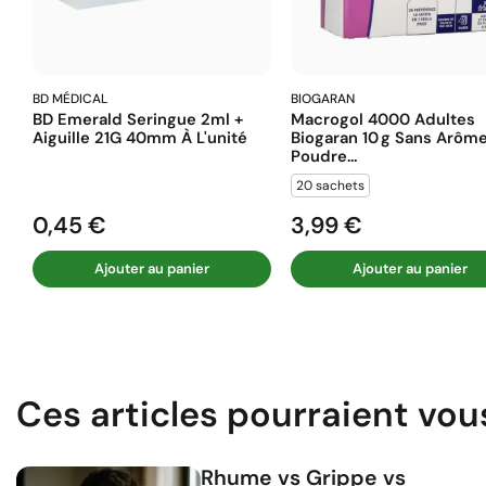
BD MÉDICAL
BIOGARAN
BD Emerald Seringue 2ml +
Macrogol 4000 Adultes
Aiguille 21G 40mm À L'unité
Biogaran 10 G Sans Arôm
Poudre...
20 sachets
0,45 €
3,99 €
Prix
Prix
Ajouter au panier
Ajouter au panier
Ces articles pourraient vou
Rhume vs Grippe vs