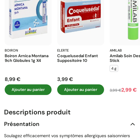
BOIRON
ELERTE
AMILAB
Boiron Arnica Montana
Coquelusedal Enfant
Amilab Soin De
9ch Globules 1g X4
Suppositoire 10
Stick
4 g
8,99 €
3,99 €
Prix
Prix
2,99 €
Ajouter au panier
Ajouter au panier
Prix de base
Prix
3,99 €
Descriptions produit
Présentation
Soulagez efficacement vos symptômes allergiques saisonniers