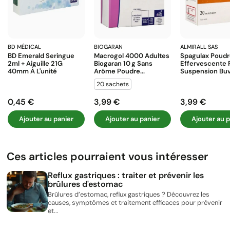
BD MÉDICAL
BIOGARAN
ALMIRALL SAS
BD Emerald Seringue
Macrogol 4000 Adultes
Spagulax Poud
2ml + Aiguille 21G
Biogaran 10 G Sans
Effervescente 
40mm À L'unité
Arôme Poudre...
Suspension Buva
20 sachets
0,45 €
3,99 €
3,99 €
Prix
Prix
Prix
Ajouter au panier
Ajouter au panier
Ajouter au p
Ces articles pourraient vous intéresser
Reflux gastriques : traiter et prévenir les
brûlures d'estomac
Brûlures d’estomac, reflux gastriques ? Découvrez les
causes, symptômes et traitement efficaces pour prévenir
et...