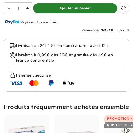
−
+
Ajouter au panier
Payez en 4x sans frais.
Référence :
3400305887936
Livraison en 24h/48h en commandant avant 12h
Livraison à 0,99€ dès 29€ et gratuite dès 49€ en
France continentale
Paiement sécurisé
Produits fréquemment achetés ensemble
PROMOTION 
RUPTURE DE 