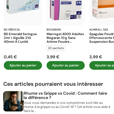
BD MÉDICAL
BIOGARAN
ALMIRALL SAS
BD Emerald Seringue
Macrogol 4000 Adultes
Spagulax Poud
2ml + Aiguille 21G
Biogaran 10 G Sans
Effervescente 
40mm À L'unité
Arôme Poudre...
Suspension Buva
20 sachets
0,45 €
3,99 €
3,99 €
Prix
Prix
Prix
Ajouter au panier
Ajouter au panier
Ajouter au p
Ces articles pourraient vous intéresser
Rhume vs Grippe vs Covid : Comment faire
la différence ?
Vous vous demandez si vos symptômes sont liés au
rhume, à la grippe ou au Covid-19 ? Cet article vous aide à
faire la...