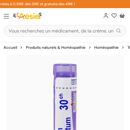
Aller
elais à 0,99€ dès 29€ et gratuite dès 49€ !
au
contenu
Accueil
Produits naturels & Homéopathie
Homéopathie
T