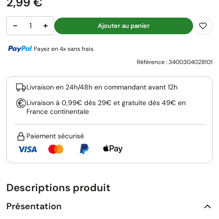
Prix
2,99 €
−
+
Ajouter au panier
Payez en 4x sans frais.
Référence :
3400304028101
Livraison en 24h/48h en commandant avant 12h
Livraison à 0,99€ dès 29€ et gratuite dès 49€ en
France continentale
Paiement sécurisé
Descriptions produit
Présentation