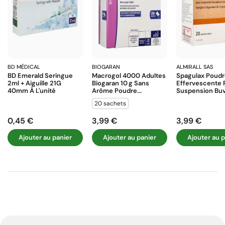
BD MÉDICAL
BIOGARAN
ALMIRALL SAS
BD Emerald Seringue
Macrogol 4000 Adultes
Spagulax Poud
2ml + Aiguille 21G
Biogaran 10 G Sans
Effervescente 
40mm À L'unité
Arôme Poudre...
Suspension Buva
20 sachets
0,45 €
3,99 €
3,99 €
Prix
Prix
Prix
Ajouter au panier
Ajouter au panier
Ajouter au p