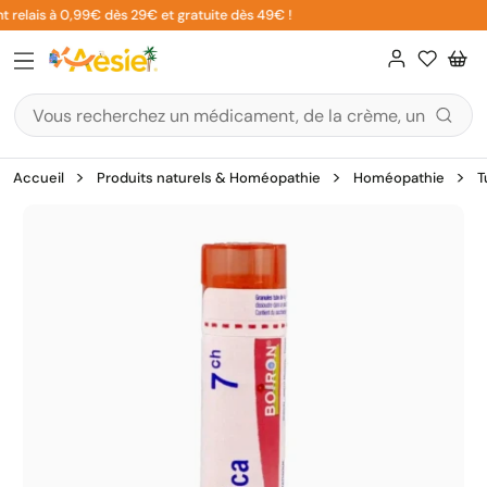
Aller
 relais à 0,99€ dès 29€ et gratuite dès 49€ !
au
contenu
Accueil
Produits naturels & Homéopathie
Homéopathie
T