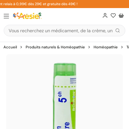
Aller
 relais à 0,99€ dès 29€ et gratuite dès 49€ !
au
contenu
Accueil
Produits naturels & Homéopathie
Homéopathie
T