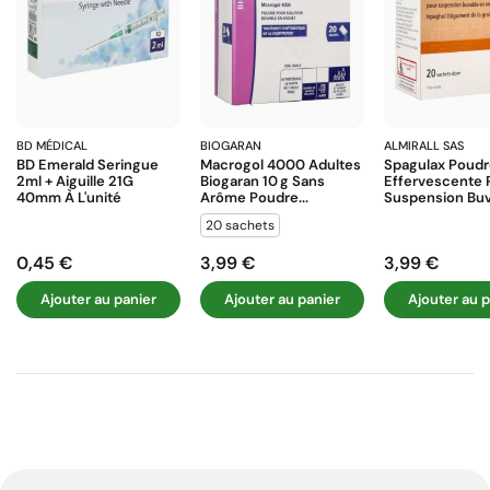
BD MÉDICAL
BIOGARAN
ALMIRALL SAS
BD Emerald Seringue
Macrogol 4000 Adultes
Spagulax Poud
2ml + Aiguille 21G
Biogaran 10 G Sans
Effervescente 
40mm À L'unité
Arôme Poudre...
Suspension Buva
20 sachets
0,45 €
3,99 €
3,99 €
Prix
Prix
Prix
Ajouter au panier
Ajouter au panier
Ajouter au p