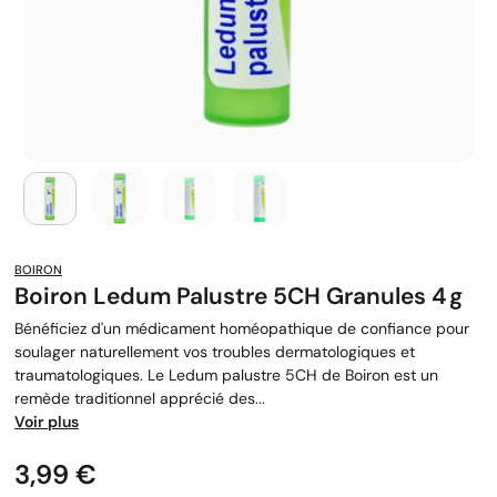
BOIRON
Boiron Ledum Palustre 5CH Granules 4 G
Bénéficiez d'un médicament homéopathique de confiance pour
soulager naturellement vos troubles dermatologiques et
traumatologiques. Le Ledum palustre 5CH de Boiron est un
remède traditionnel apprécié des...
Voir plus
Prix
3,99 €