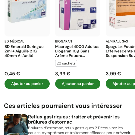
BD MÉDICAL
BIOGARAN
ALMIRALL SAS
BD Emerald Seringue
Macrogol 4000 Adultes
Spagulax Poud
2ml + Aiguille 21G
Biogaran 10 G Sans
Effervescente 
40mm À L'unité
Arôme Poudre...
Suspension Buva
20 sachets
0,45 €
3,99 €
3,99 €
Prix
Prix
Prix
Ajouter au panier
Ajouter au panier
Ajouter au p
Ces articles pourraient vous intéresser
Reflux gastriques : traiter et prévenir les
brûlures d'estomac
Brûlures d’estomac, reflux gastriques ? Découvrez les
causes, symptômes et traitement efficaces pour prévenir