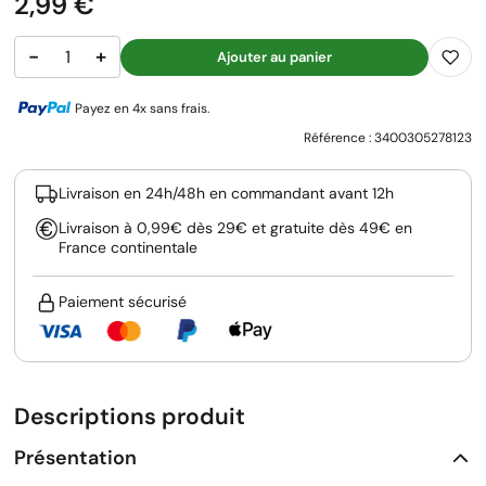
Prix
2,99 €
−
+
Ajouter au panier
Payez en 4x sans frais.
Référence :
3400305278123
Livraison en 24h/48h en commandant avant 12h
Livraison à 0,99€ dès 29€ et gratuite dès 49€ en
France continentale
Paiement sécurisé
Descriptions produit
Présentation