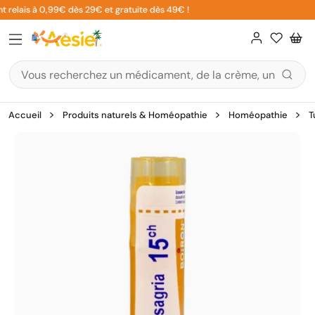
Aller
 relais à 0,99€ dès 29€ et gratuite dès 49€ !
au
contenu
Accueil
Produits naturels & Homéopathie
Homéopathie
T