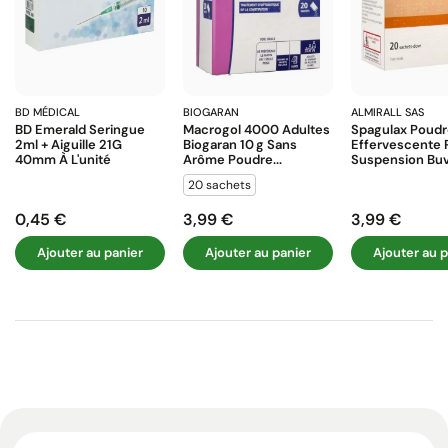
BD MÉDICAL
BIOGARAN
ALMIRALL SAS
BD Emerald Seringue
Macrogol 4000 Adultes
Spagulax Poud
2ml + Aiguille 21G
Biogaran 10 G Sans
Effervescente 
40mm À L'unité
Arôme Poudre...
Suspension Buva
20 sachets
0,45 €
3,99 €
3,99 €
Prix
Prix
Prix
Ajouter au panier
Ajouter au panier
Ajouter au p