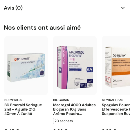
Avis (0)
Nos clients ont aussi aimé
BD MÉDICAL
BIOGARAN
ALMIRALL SAS
BD Emerald Seringue
Macrogol 4000 Adultes
Spagulax Poud
2ml + Aiguille 21G
Biogaran 10 G Sans
Effervescente 
40mm À L'unité
Arôme Poudre...
Suspension Buva
20 sachets