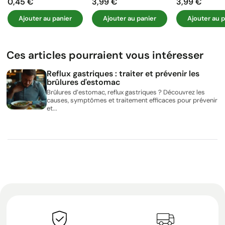
0,45 €
3,99 €
3,99 €
Prix
Prix
Prix
Ajouter au panier
Ajouter au panier
Ajouter au p
Ces articles pourraient vous intéresser
Reflux gastriques : traiter et prévenir les
brûlures d'estomac
Brûlures d’estomac, reflux gastriques ? Découvrez les
causes, symptômes et traitement efficaces pour prévenir
et...