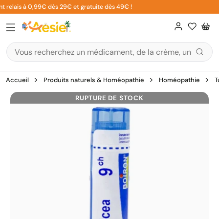
Aller
 relais à 0,99€ dès 29€ et gratuite dès 49€ !
au
contenu
Accueil
Produits naturels & Homéopathie
Homéopathie
T
RUPTURE DE STOCK