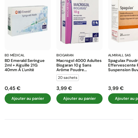
BD MÉDICAL
BIOGARAN
ALMIRALL SAS
BD Emerald Seringue
Macrogol 4000 Adultes
Spagulax Poud
2ml + Aiguille 21G
Biogaran 10 G Sans
Effervescente 
40mm À L'unité
Arôme Poudre...
Suspension Buva
20 sachets
0,45 €
3,99 €
3,99 €
Prix
Prix
Prix
Ajouter au panier
Ajouter au panier
Ajouter au p