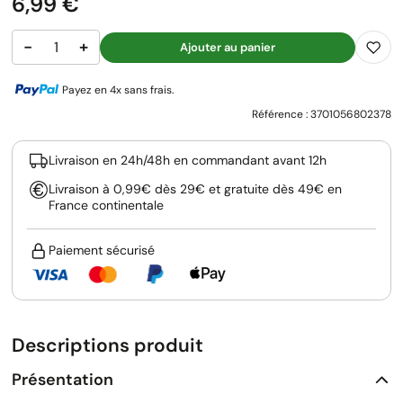
Prix
6,99 €
−
+
Ajouter au panier
Payez en 4x sans frais.
Référence :
3701056802378
Livraison en 24h/48h en commandant avant 12h
Livraison à 0,99€ dès 29€ et gratuite dès 49€ en
France continentale
Paiement sécurisé
Descriptions produit
Présentation