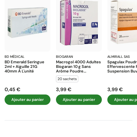
BD MÉDICAL
BIOGARAN
ALMIRALL SAS
BD Emerald Seringue
Macrogol 4000 Adultes
Spagulax Poud
2ml + Aiguille 21G
Biogaran 10 G Sans
Effervescente 
40mm À L'unité
Arôme Poudre...
Suspension Buva
20 sachets
0,45 €
3,99 €
3,99 €
Prix
Prix
Prix
Ajouter au panier
Ajouter au panier
Ajouter au p