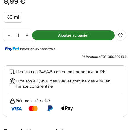
Prix
8,99 €
30 ml
−
+
Ajouter au panier
Payez en 4x sans frais.
Référence :
3701056802194
Livraison en 24h/48h en commandant avant 12h
Livraison à 0,99€ dès 29€ et gratuite dès 49€ en
France continentale
Paiement sécurisé