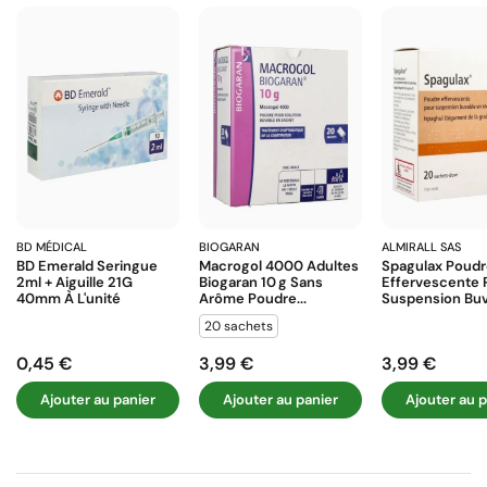
BD MÉDICAL
BIOGARAN
ALMIRALL SAS
BD Emerald Seringue
Macrogol 4000 Adultes
Spagulax Poud
2ml + Aiguille 21G
Biogaran 10 G Sans
Effervescente 
40mm À L'unité
Arôme Poudre...
Suspension Buva
20 sachets
0,45 €
3,99 €
3,99 €
Prix
Prix
Prix
Ajouter au panier
Ajouter au panier
Ajouter au p