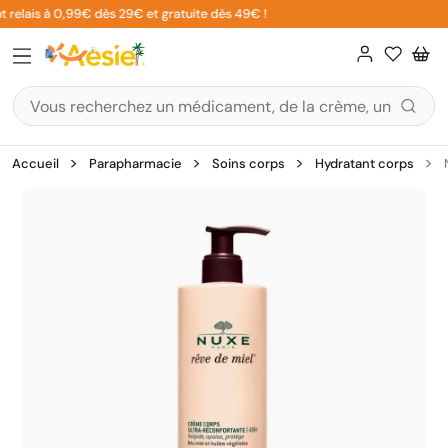
Aller
 relais à 0,99€ dès 29€ et gratuite dès 49€ !
au
contenu
Accueil
Parapharmacie
Soins corps
Hydratant corps