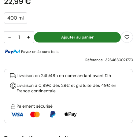
Prix
22,99 €
400 ml
−
+
Ajouter au panier
Payez en 4x sans frais.
Référence :
3264680021770
Livraison en 24h/48h en commandant avant 12h
Livraison à 0,99€ dès 29€ et gratuite dès 49€ en
France continentale
Paiement sécurisé