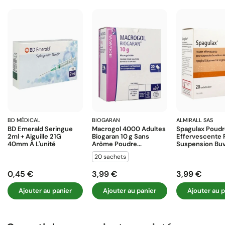
BD MÉDICAL
BIOGARAN
ALMIRALL SAS
BD Emerald Seringue
Macrogol 4000 Adultes
Spagulax Poud
2ml + Aiguille 21G
Biogaran 10 G Sans
Effervescente 
40mm À L'unité
Arôme Poudre...
Suspension Buva
20 sachets
0,45 €
3,99 €
3,99 €
Prix
Prix
Prix
Ajouter au panier
Ajouter au panier
Ajouter au p