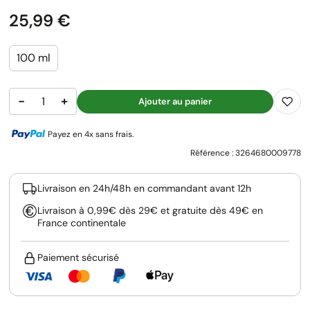
Prix
25,99 €
100 ml
−
+
Ajouter au panier
Payez en 4x sans frais.
Référence :
3264680009778
Livraison en 24h/48h en commandant avant 12h
Livraison à 0,99€ dès 29€ et gratuite dès 49€ en
France continentale
Paiement sécurisé