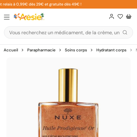
Aller
 relais à 0,99€ dès 29€ et gratuite dès 49€ !
au
contenu
Accueil
Parapharmacie
Soins corps
Hydratant corps