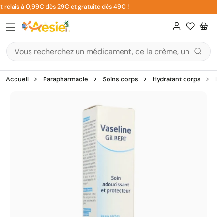
Aller
 relais à 0,99€ dès 29€ et gratuite dès 49€ !
au
contenu
Accueil
Parapharmacie
Soins corps
Hydratant corps