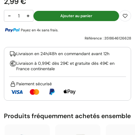
Prix
2,99 €
−
+
Ajouter au panier
Payez en 4x sans frais.
Référence :
3518646126628
Livraison en 24h/48h en commandant avant 12h
Livraison à 0,99€ dès 29€ et gratuite dès 49€ en
France continentale
Paiement sécurisé
Produits fréquemment achetés ensemble