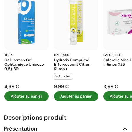
THÉA
HYDRATIS
SAFORELLE
Gel Larmes Gel
Hydratis Comprimé
Saforelle Miss 
Ophtalmique Unidose
Effervescent Citron
Intimes X25
0,5g 30
Sureau
20 unités
4,39 €
9,99 €
3,99 €
Prix
Prix
Prix
Ajouter au panier
Ajouter au panier
Ajouter au p
Descriptions produit
Présentation