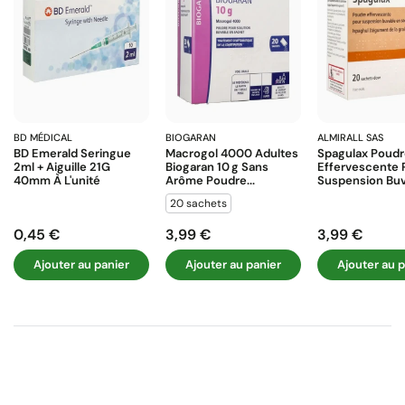
BD MÉDICAL
BIOGARAN
ALMIRALL SAS
BD Emerald Seringue
Macrogol 4000 Adultes
Spagulax Poud
2ml + Aiguille 21G
Biogaran 10 G Sans
Effervescente 
40mm À L'unité
Arôme Poudre...
Suspension Buva
20 sachets
0,45 €
3,99 €
3,99 €
Prix
Prix
Prix
Ajouter au panier
Ajouter au panier
Ajouter au p