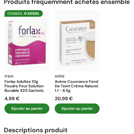
Produits fréquemment achetés ensemble
CONSEIL
D'AESIEL
IPSEN
AVÈNE
Forlax Adultes 10g
Avène Couvrance Fond
Poudre Pour Solution
De Teint Crème Naturel
Buvable X20 Sachets
1.1 - 8.5g
4,99 €
20,99 €
Prix
Prix
Ajouter au panier
Ajouter au panier
Descriptions produit