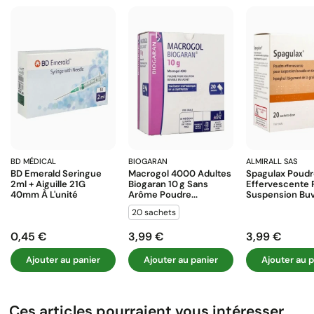
BD MÉDICAL
BIOGARAN
ALMIRALL SAS
BD Emerald Seringue
Macrogol 4000 Adultes
Spagulax Poud
2ml + Aiguille 21G
Biogaran 10 G Sans
Effervescente 
40mm À L'unité
Arôme Poudre...
Suspension Buva
20 sachets
0,45 €
3,99 €
3,99 €
Prix
Prix
Prix
Ajouter au panier
Ajouter au panier
Ajouter au p
Ces articles pourraient vous intéresser