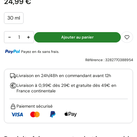
Prix
24,99 €
30 ml
−
+
Ajouter au panier
Payez en 4x sans frais.
Référence :
3282770388954
Livraison en 24h/48h en commandant avant 12h
Livraison à 0,99€ dès 29€ et gratuite dès 49€ en
France continentale
Paiement sécurisé