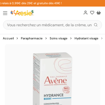
Aller
relais à 0,99€ dès 29€ et gratuite dès 49€ !
au
contenu
Accueil
Parapharmacie
Soins visage
Hydratant visage