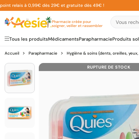
Aller
 relais à 0,99€ dès 29€ et gratuite dès 49€ !
au
contenu
Pharmacie créée pour
soigner, veiller et rassembler
Tous les produits
Médicaments
Parapharmacie
Produits sol
Accueil
Parapharmacie
Hygiène & soins (dents, oreilles, yeux,
RUPTURE DE STOCK