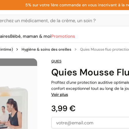
5% sur votre 1ère commande en vous inscrivant à la newsle
aires
Bébé, maman & moi
Promotions
 intime)
Hygiène & soins des oreilles
Quies Mousse fluo protection
QUIES
Quies Mousse Flu
Profitez d'une protection auditive optima
confort exceptionnel tout au long de la j
Voir plus
Prix
3,99 €