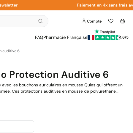
tter
Paiement en 4x sans frais avec Pa
Compte
Liste
Panier
d'envies
FAQ
Pharmacie Française
4,6/5
 auditive 6
o Protection Auditive 6
le avec les bouchons auriculaires en mousse Quies qui offrent un
ournée. Ces protections auditives en mousse de polyuréthane...