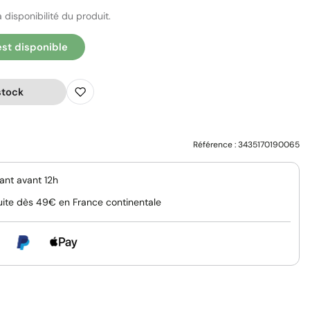
 disponibilité du produit.
est disponible
stock
Référence :
3435170190065
nt avant 12h
uite dès 49€ en France continentale