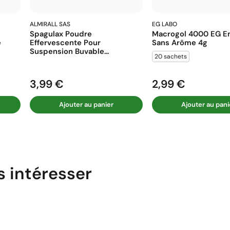
ALMIRALL SAS
EG LABO
Spagulax Poudre
Macrogol 4000 EG En
e
Effervescente Pour
Sans Arôme 4g
Suspension Buvable...
20 sachets
3,99 €
2,99 €
Prix
Prix
Ajouter au panier
Ajouter au pani
s intéresser