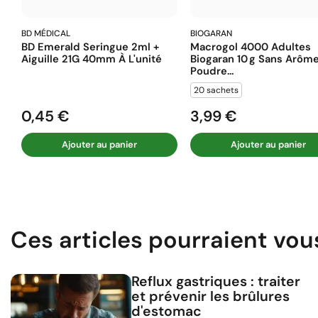
BD MÉDICAL
BIOGARAN
BD Emerald Seringue 2ml +
Macrogol 4000 Adultes
Aiguille 21G 40mm À L'unité
Biogaran 10 G Sans Arôm
Poudre...
20 sachets
0,45 €
3,99 €
Prix
Prix
Ajouter au panier
Ajouter au panier
Ces articles pourraient vou
Reflux gastriques : traiter
et prévenir les brûlures
d'estomac