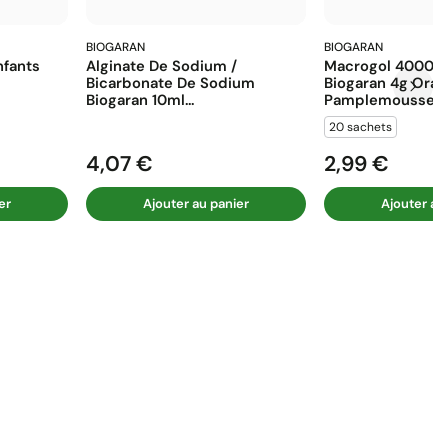
BIOGARAN
BIOGARAN
fants
Alginate De Sodium /
Macrogol 4000 E
Bicarbonate De Sodium
Biogaran 4g Ora
Biogaran 10ml...
Pamplemousse...
20 sachets
4,07 €
2,99 €
Prix
Prix
er
Ajouter au panier
Ajouter au