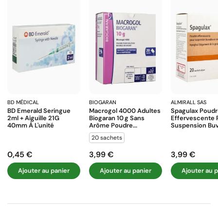
BD MÉDICAL
BIOGARAN
ALMIRALL SAS
BD Emerald Seringue
Macrogol 4000 Adultes
Spagulax Poud
2ml + Aiguille 21G
Biogaran 10 G Sans
Effervescente 
40mm À L'unité
Arôme Poudre...
Suspension Buva
20 sachets
0,45 €
3,99 €
3,99 €
Prix
Prix
Prix
Ajouter au panier
Ajouter au panier
Ajouter au p