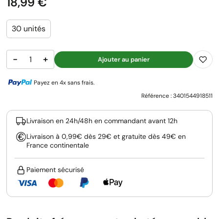
Prix
18,99 €
30 unités
−
+
Ajouter au panier
Payez en 4x sans frais.
Référence :
3401544918511
Livraison en 24h/48h en commandant avant 12h
Livraison à 0,99€ dès 29€ et gratuite dès 49€ en
France continentale
Paiement sécurisé