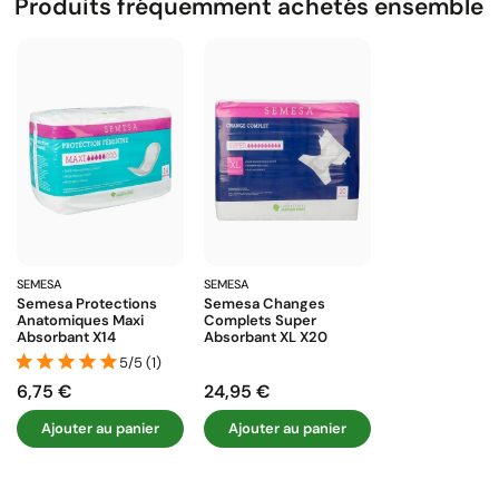
Produits fréquemment achetés ensemble
SEMESA
SEMESA
Semesa Protections
Semesa Changes
Anatomiques Maxi
Complets Super
Absorbant X14
Absorbant XL X20
5/5 (1)
6,75 €
24,95 €
Prix
Prix
Ajouter au panier
Ajouter au panier