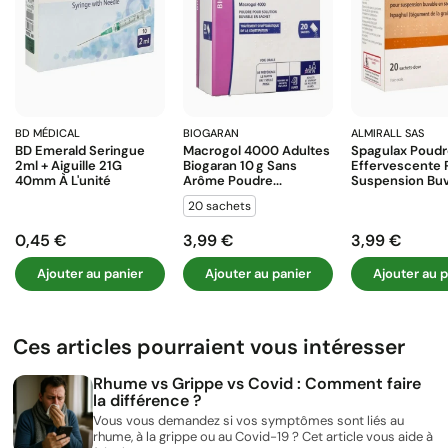
BD MÉDICAL
BIOGARAN
ALMIRALL SAS
BD Emerald Seringue
Macrogol 4000 Adultes
Spagulax Poud
2ml + Aiguille 21G
Biogaran 10 G Sans
Effervescente 
40mm À L'unité
Arôme Poudre...
Suspension Buva
20 sachets
0,45 €
3,99 €
3,99 €
Prix
Prix
Prix
Ajouter au panier
Ajouter au panier
Ajouter au p
Ces articles pourraient vous intéresser
Rhume vs Grippe vs Covid : Comment faire
la différence ?
Vous vous demandez si vos symptômes sont liés au
rhume, à la grippe ou au Covid-19 ? Cet article vous aide à