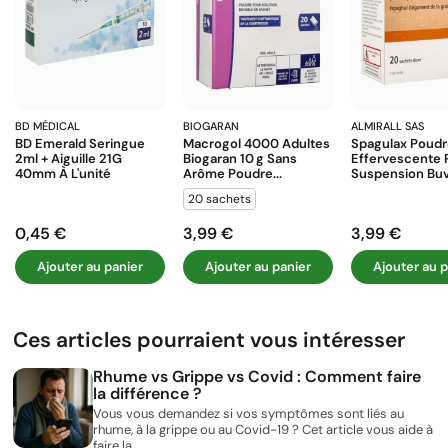
BD MÉDICAL
BIOGARAN
ALMIRALL SAS
BD Emerald Seringue
Macrogol 4000 Adultes
Spagulax Poud
2ml + Aiguille 21G
Biogaran 10 G Sans
Effervescente 
40mm À L'unité
Arôme Poudre...
Suspension Buva
20 sachets
0,45 €
3,99 €
3,99 €
Prix
Prix
Prix
Ajouter au panier
Ajouter au panier
Ajouter au p
Ces articles pourraient vous intéresser
Rhume vs Grippe vs Covid : Comment faire
la différence ?
Vous vous demandez si vos symptômes sont liés au
rhume, à la grippe ou au Covid-19 ? Cet article vous aide à
faire la...