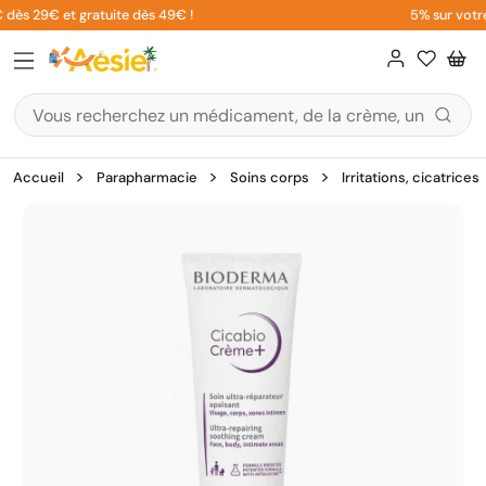
Aller
 dès 29€ et gratuite dès 49€ !
5% sur votre 
au
contenu
Accueil
Parapharmacie
Soins corps
Irritations, cicatrices