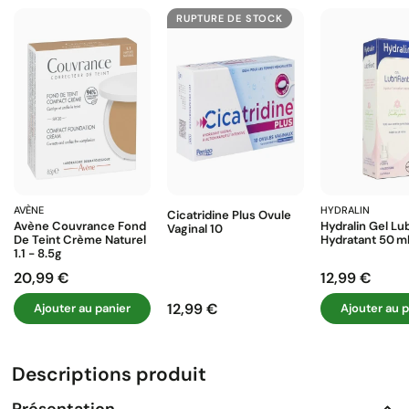
RUPTURE DE STOCK
AVÈNE
HYDRALIN
Cicatridine Plus Ovule
Avène Couvrance Fond
Hydralin Gel Lub
Vaginal 10
De Teint Crème Naturel
Hydratant 50 M
1.1 - 8.5g
20,99 €
12,99 €
Prix
Prix
12,99 €
Ajouter au panier
Ajouter au p
Prix
Descriptions produit
Présentation