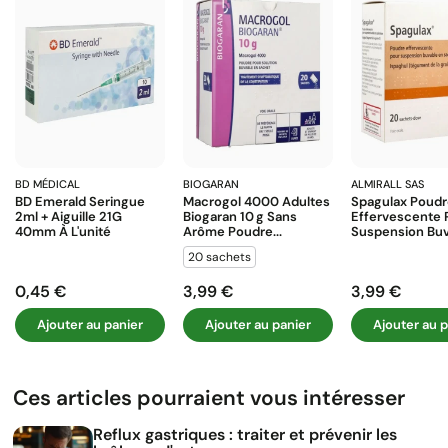
BD MÉDICAL
BIOGARAN
ALMIRALL SAS
BD Emerald Seringue
Macrogol 4000 Adultes
Spagulax Poud
2ml + Aiguille 21G
Biogaran 10 G Sans
Effervescente 
40mm À L'unité
Arôme Poudre...
Suspension Buva
20 sachets
0,45 €
3,99 €
3,99 €
Prix
Prix
Prix
Ajouter au panier
Ajouter au panier
Ajouter au p
Ces articles pourraient vous intéresser
Reflux gastriques : traiter et prévenir les