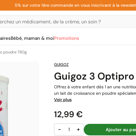
5% sur votre 1ère commande en vous inscrivant à la newsletter
aires
Bébé, maman & moi
Promotions
ro poudre 780g
GUIGOZ
Guigoz 3 Optipro
Offrez à votre enfant dès 1 an une nutri
un lait de croissance en poudre spéciale
Voir plus
Prix
12,99 €
−
+
Ajouter au pa