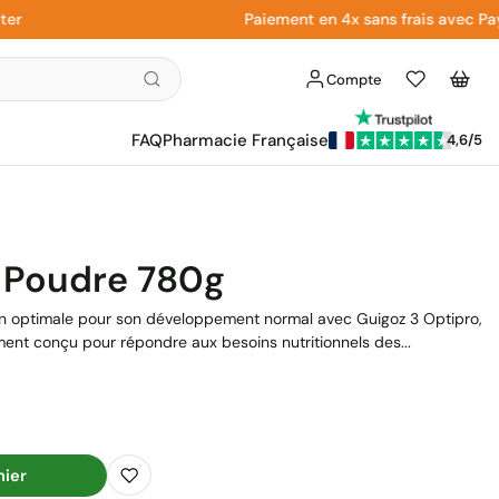
Paiement en 4x sans frais avec Paypal
Compte
Liste
Panier
d'envies
FAQ
Pharmacie Française
4,6/5
 Poudre 780g
tion optimale pour son développement normal avec Guigoz 3 Optipro,
ment conçu pour répondre aux besoins nutritionnels des...
nier