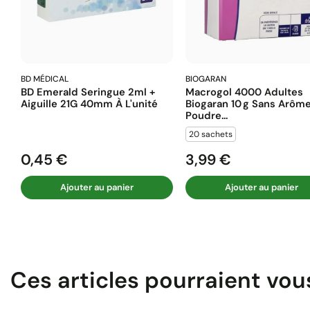
BD MÉDICAL
BIOGARAN
BD Emerald Seringue 2ml +
Macrogol 4000 Adultes
Aiguille 21G 40mm À L'unité
Biogaran 10 G Sans Arôm
Poudre...
20 sachets
0,45 €
3,99 €
Prix
Prix
Ajouter au panier
Ajouter au panier
Ces articles pourraient vou