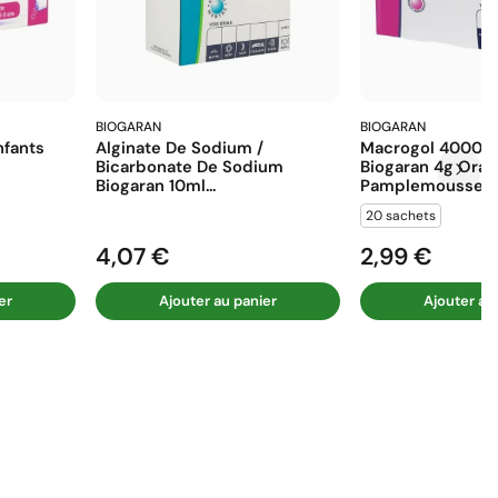
BIOGARAN
BIOGARAN
fants
Alginate De Sodium /
Macrogol 4000 E
Bicarbonate De Sodium
Biogaran 4g Ora
Biogaran 10ml...
Pamplemousse...
20 sachets
4,07 €
2,99 €
Prix
Prix
er
Ajouter au panier
Ajouter au