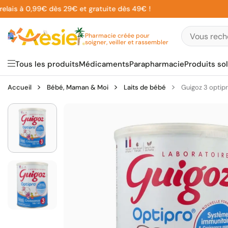
Aller
s à 0,99€ dès 29€ et gratuite dès 49€ !
au
contenu
Pharmacie créée pour
soigner, veiller et rassembler
Tous les produits
Médicaments
Parapharmacie
Produits sol
Accueil
Bébé, Maman & Moi
Laits de bébé
Guigoz 3 optip