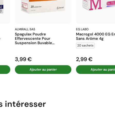
ALMIRALL SAS
EG LABO
Spagulax Poudre
Macrogol 4000 EG En
e
Effervescente Pour
Sans Arôme 4g
Suspension Buvable...
20 sachets
3,99 €
2,99 €
Prix
Prix
Ajouter au panier
Ajouter au pani
s intéresser