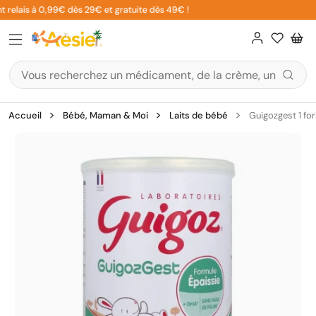
Aller
 relais à 0,99€ dès 29€ et gratuite dès 49€ !
au
contenu
Accueil
Bébé, Maman & Moi
Laits de bébé
Guigozgest 1 fo