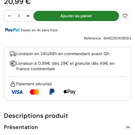
Prix
20,99 €
−
+
Ajouter au panier
Payez en 4x sans frais.
Référence :
8445290108593
Livraison en 24h/48h en commandant avant 12h
Livraison à 0,99€ dès 29€ et gratuite dès 49€ en
France continentale
Paiement sécurisé
Descriptions produit
Présentation