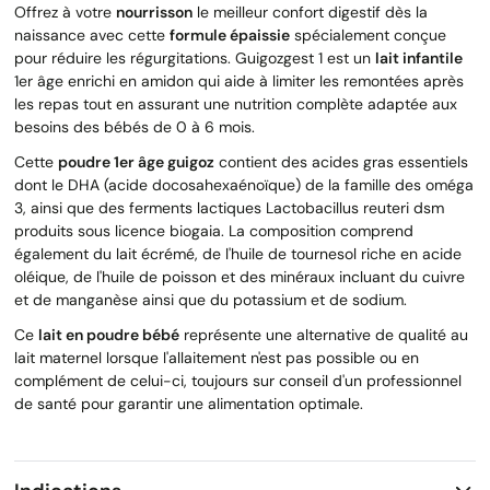
Offrez à votre
nourrisson
le meilleur confort digestif dès la
naissance avec cette
formule épaissie
spécialement conçue
pour réduire les régurgitations. Guigozgest 1 est un
lait infantile
1er âge enrichi en amidon qui aide à limiter les remontées après
les repas tout en assurant une nutrition complète adaptée aux
besoins des bébés de 0 à 6 mois.
Cette
poudre 1er âge guigoz
contient des acides gras essentiels
dont le DHA (acide docosahexaénoïque) de la famille des oméga
3, ainsi que des ferments lactiques Lactobacillus reuteri dsm
produits sous licence biogaia. La composition comprend
également du lait écrémé, de l'huile de tournesol riche en acide
oléique, de l'huile de poisson et des minéraux incluant du cuivre
et de manganèse ainsi que du potassium et de sodium.
Ce
lait en poudre bébé
représente une alternative de qualité au
lait maternel lorsque l'allaitement n'est pas possible ou en
complément de celui-ci, toujours sur conseil d'un professionnel
de santé pour garantir une alimentation optimale.