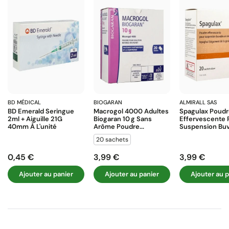
BD MÉDICAL
BIOGARAN
ALMIRALL SAS
BD Emerald Seringue
Macrogol 4000 Adultes
Spagulax Poud
2ml + Aiguille 21G
Biogaran 10 G Sans
Effervescente 
40mm À L'unité
Arôme Poudre...
Suspension Buva
20 sachets
0,45 €
3,99 €
3,99 €
Prix
Prix
Prix
Ajouter au panier
Ajouter au panier
Ajouter au p