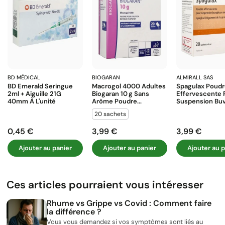
BD MÉDICAL
BIOGARAN
ALMIRALL SAS
BD Emerald Seringue
Macrogol 4000 Adultes
Spagulax Poud
2ml + Aiguille 21G
Biogaran 10 G Sans
Effervescente 
40mm À L'unité
Arôme Poudre...
Suspension Buva
20 sachets
0,45 €
3,99 €
3,99 €
Prix
Prix
Prix
Ajouter au panier
Ajouter au panier
Ajouter au p
Ces articles pourraient vous intéresser
Rhume vs Grippe vs Covid : Comment faire
la différence ?
Vous vous demandez si vos symptômes sont liés au