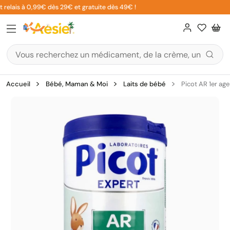
Aller
relais à 0,99€ dès 29€ et gratuite dès 49€ !
au
contenu
Accueil
Bébé, Maman & Moi
Laits de bébé
Picot AR 1er ag