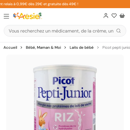
Aller
 relais à 0,99€ dès 29€ et gratuite dès 49€ !
au
contenu
Accueil
Bébé, Maman & Moi
Laits de bébé
Picot pepti juni