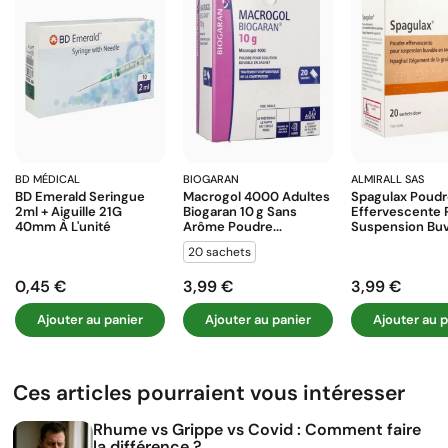
BD MÉDICAL
BIOGARAN
ALMIRALL SAS
BD Emerald Seringue
Macrogol 4000 Adultes
Spagulax Poud
2ml + Aiguille 21G
Biogaran 10 G Sans
Effervescente 
40mm À L'unité
Arôme Poudre...
Suspension Buva
20 sachets
0,45 €
3,99 €
3,99 €
Prix
Prix
Prix
Ajouter au panier
Ajouter au panier
Ajouter au p
Ces articles pourraient vous intéresser
Rhume vs Grippe vs Covid : Comment faire
la différence ?