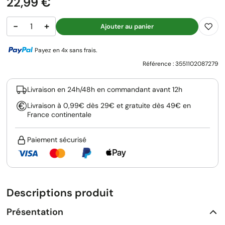
Prix
22,99 €
−
+
Ajouter au panier
Payez en 4x sans frais.
Référence :
3551102087279
Livraison en 24h/48h en commandant avant 12h
Livraison à 0,99€ dès 29€ et gratuite dès 49€ en
France continentale
Paiement sécurisé
Descriptions produit
Présentation