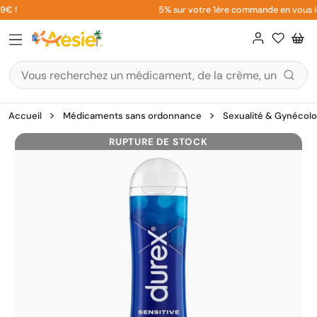
Aller
 !
5% sur votre 1ère commande en vous insc
au
contenu
Accueil
Médicaments sans ordonnance
Sexualité & Gynécolo
RUPTURE DE STOCK