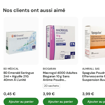
Nos clients ont aussi aimé
BD MÉDICAL
BIOGARAN
ALMIRALL SAS
BD Emerald Seringue
Macrogol 4000 Adultes
Spagulax Poud
2ml + Aiguille 21G
Biogaran 10 G Sans
Effervescente 
40mm À L'unité
Arôme Poudre...
Suspension Buva
20 sachets
0,45 €
3,99 €
3,99 €
Prix
Prix
Prix
Ajouter au panier
Ajouter au panier
Ajouter au p