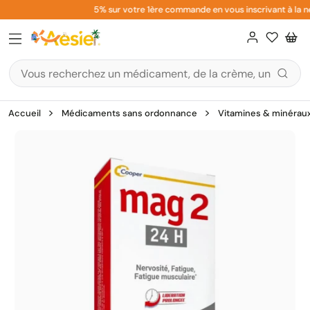
Aller
5% sur votre 1ère commande en vous inscrivant à la ne
au
contenu
Accueil
Médicaments sans ordonnance
Vitamines & minérau