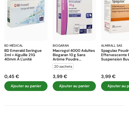
BD MÉDICAL
BIOGARAN
ALMIRALL SAS
BD Emerald Seringue
Macrogol 4000 Adultes
Spagulax Poud
2ml + Aiguille 21G
Biogaran 10 G Sans
Effervescente 
40mm À L'unité
Arôme Poudre...
Suspension Buva
20 sachets
0,45 €
3,99 €
3,99 €
Prix
Prix
Prix
Ajouter au panier
Ajouter au panier
Ajouter au p