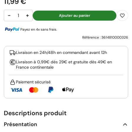
Prix
11,99 €
−
+
Ajouter au panier
Payez en 4x sans frais.
Référence :
3614810000326
Livraison en 24h/48h en commandant avant 12h
Livraison à 0,99€ dès 29€ et gratuite dès 49€ en
France continentale
Paiement sécurisé
Descriptions produit
Présentation