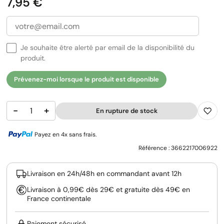
Prix
7,95 €
Je souhaite être alerté par email de la disponibilité du
produit.
Prévenez-moi lorsque le produit est disponible
−
+
En rupture de stock
Payez en 4x sans frais.
Référence :
3662217006922
Livraison en 24h/48h en commandant avant 12h
Livraison à 0,99€ dès 29€ et gratuite dès 49€ en
France continentale
Paiement sécurisé