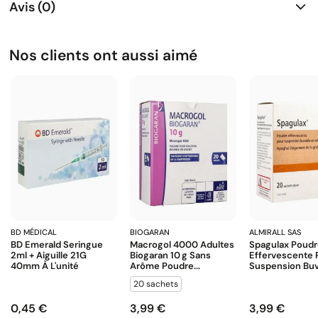
Avis (0)
Nos clients ont aussi aimé
BD MÉDICAL
BIOGARAN
ALMIRALL SAS
BD Emerald Seringue
Macrogol 4000 Adultes
Spagulax Poud
2ml + Aiguille 21G
Biogaran 10 G Sans
Effervescente 
40mm À L'unité
Arôme Poudre...
Suspension Buva
20 sachets
0,45 €
3,99 €
3,99 €
Prix
Prix
Prix