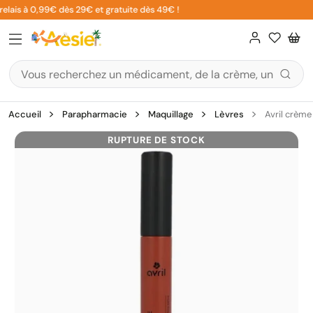
Aller
elais à 0,99€ dès 29€ et gratuite dès 49€ !
au
contenu
Accueil
Parapharmacie
Maquillage
Lèvres
Avril crème
RUPTURE DE STOCK