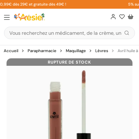
Aller
 0,99€ dès 29€ et gratuite dès 49€ !
5% sur 
au
contenu
Accueil
Parapharmacie
Maquillage
Lèvres
Avril huile 
RUPTURE DE STOCK