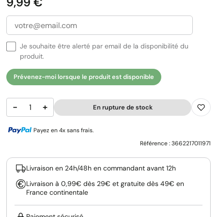
Prix
9,99 €
Je souhaite être alerté par email de la disponibilité du
produit.
Prévenez-moi lorsque le produit est disponible
−
+
En rupture de stock
Payez en 4x sans frais.
Référence :
3662217011971
Livraison en 24h/48h en commandant avant 12h
Livraison à 0,99€ dès 29€ et gratuite dès 49€ en
France continentale
Paiement sécurisé