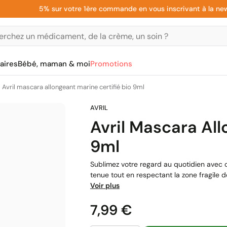
5% sur votre 1ère commande en vous inscrivant à la newslett
aires
Bébé, maman & moi
Promotions
Avril mascara allongeant marine certifié bio 9ml
Avril Mascara All
9ml
Sublimez votre regard au quotidien avec c
tenue tout en respectant la zone fragile 
Voir plus
Prix
7,99 €