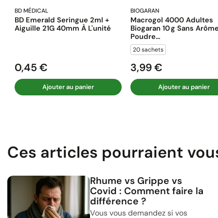
BD MÉDICAL
BIOGARAN
BD Emerald Seringue 2ml +
Macrogol 4000 Adultes
Aiguille 21G 40mm À L'unité
Biogaran 10 G Sans Arôm
Poudre...
20 sachets
0,45 €
3,99 €
Prix
Prix
Ajouter au panier
Ajouter au panier
Ces articles pourraient vou
Rhume vs Grippe vs
Covid : Comment faire la
différence ?
Vous vous demandez si vos