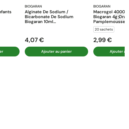
BIOGARAN
BIOGARAN
fants
Alginate De Sodium /
Macrogol 4000 E
Bicarbonate De Sodium
Biogaran 4g Ora
Biogaran 10ml...
Pamplemousse...
20 sachets
4,07 €
2,99 €
Prix
Prix
er
Ajouter au panier
Ajouter au