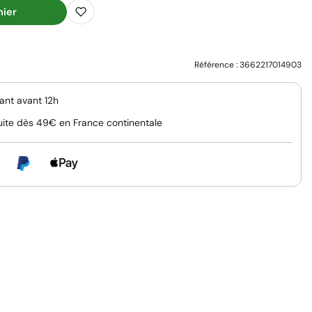
nier
Référence :
3662217014903
nt avant 12h
uite dès 49€ en France continentale