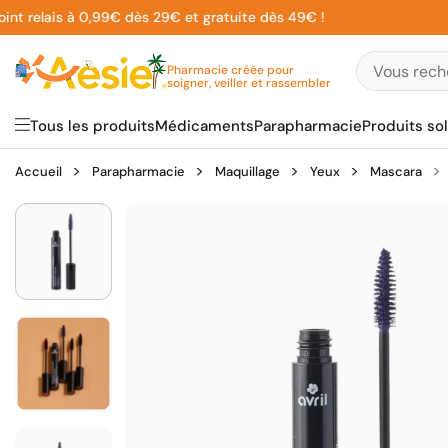
Aller
relais à 0,99€ dès 29€ et gratuite dès 49€ !
au
contenu
Pharmacie créée pour
soigner, veiller et rassembler
Tous les produits
Médicaments
Parapharmacie
Produits sol
Accueil
Parapharmacie
Maquillage
Yeux
Mascara