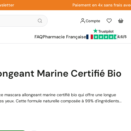
er
Paiement en 4x sans frais avec Pay
Compte
Liste
Panier
d'envies
FAQ
Pharmacie Française
4,6/5
ongeant Marine Certifié Bio
e mascara allongeant marine certifié bio qui offre une longue
des yeux. Cette formule naturelle composée à 99% d'ingrédients...