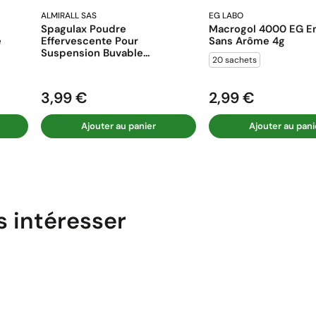
ALMIRALL SAS
EG LABO
Spagulax Poudre
Macrogol 4000 EG En
e
Effervescente Pour
Sans Arôme 4g
Suspension Buvable...
20 sachets
3,99 €
2,99 €
Prix
Prix
Ajouter au panier
Ajouter au pani
s intéresser