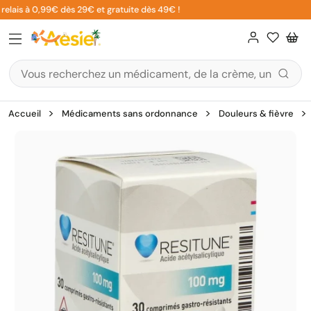
Aller
elais à 0,99€ dès 29€ et gratuite dès 49€ !
au
contenu
Accueil
Médicaments sans ordonnance
Douleurs & fièvre