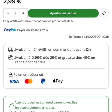
Prix
2,99 €
−
+
Ajouter au panier
La quantité maximale d'achat pour ce produit est de 5.
Payez en 4x sans frais.
Référence :
3400930014035
Livraison en 24h/48h en commandant avant 12h
Livraison à 0,99€ dès 29€ et gratuite dès 49€ en
France continentale
Paiement sécurisé
Attention, ceci est un médicament, veuillez
lire attentivement la notice.