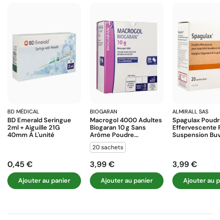
BD MÉDICAL
BIOGARAN
ALMIRALL SAS
BD Emerald Seringue
Macrogol 4000 Adultes
Spagulax Poud
2ml + Aiguille 21G
Biogaran 10 G Sans
Effervescente 
40mm À L'unité
Arôme Poudre...
Suspension Buva
20 sachets
0,45 €
3,99 €
3,99 €
Prix
Prix
Prix
Ajouter au panier
Ajouter au panier
Ajouter au p