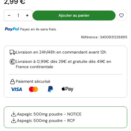
Prix
2,99 €
−
+
Ajouter au panier
Payez en 4x sans frais.
Référence :
3400931226895
Livraison en 24h/48h en commandant avant 12h
Livraison à 0,99€ dès 29€ et gratuite dès 49€ en
France continentale
Paiement sécurisé
Aspegic 500mg poudre - NOTICE
Aspegic 500mg poudre - RCP