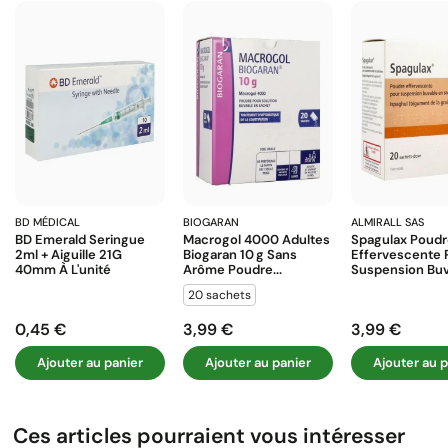
BD MÉDICAL
BIOGARAN
ALMIRALL SAS
BD Emerald Seringue
Macrogol 4000 Adultes
Spagulax Poud
2ml + Aiguille 21G
Biogaran 10 G Sans
Effervescente 
40mm À L'unité
Arôme Poudre...
Suspension Buva
20 sachets
0,45 €
3,99 €
3,99 €
Prix
Prix
Prix
Ajouter au panier
Ajouter au panier
Ajouter au p
Ces articles pourraient vous intéresser