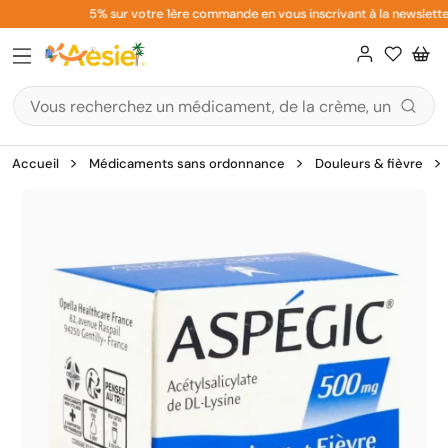
Aller
5% sur votre 1ère commande en vous inscrivant à la newsletter
au
contenu
Accueil
Médicaments sans ordonnance
Douleurs & fièvre