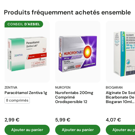
Produits fréquemment achetés ensemble
CONSEIL
D'AESIEL
ZENTIVA
NUROFEN
BIOGARAN
Paracétamol Zentiva 1g
Nurofentabs 200mg
Alginate De Sod
Comprimé
Bicarbonate De
8 comprimés
Orodispersible 12
Biogaran 10ml...
2,99 €
5,99 €
4,07 €
Prix
Prix
Prix
Ajouter au panier
Ajouter au panier
Ajouter au p