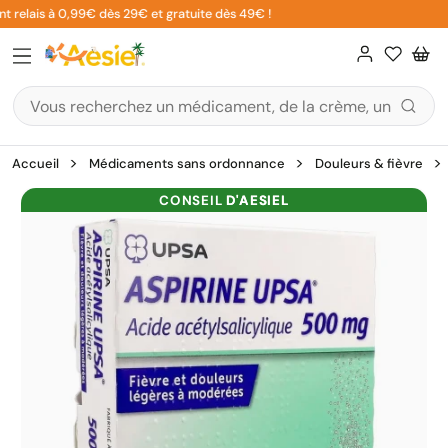
Aller
t relais à 0,99€ dès 29€ et gratuite dès 49€ !
au
contenu
Accueil
Médicaments sans ordonnance
Douleurs & fièvre
CONSEIL
D'AESIEL