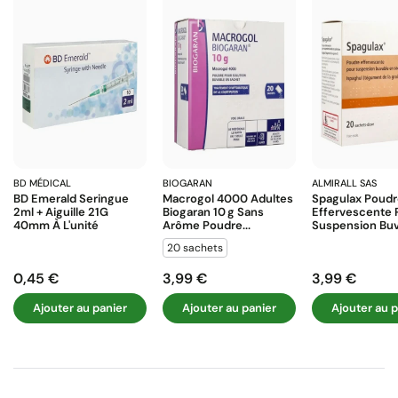
BD MÉDICAL
BIOGARAN
ALMIRALL SAS
BD Emerald Seringue
Macrogol 4000 Adultes
Spagulax Poud
2ml + Aiguille 21G
Biogaran 10 G Sans
Effervescente 
40mm À L'unité
Arôme Poudre...
Suspension Buva
20 sachets
0,45 €
3,99 €
3,99 €
Prix
Prix
Prix
Ajouter au panier
Ajouter au panier
Ajouter au p