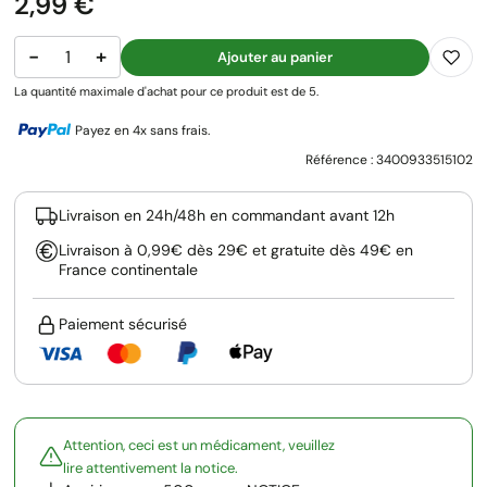
Prix
2,99 €
−
+
Ajouter au panier
La quantité maximale d'achat pour ce produit est de 5.
Payez en 4x sans frais.
Référence :
3400933515102
Livraison en 24h/48h en commandant avant 12h
Livraison à 0,99€ dès 29€ et gratuite dès 49€ en
France continentale
Paiement sécurisé
Attention, ceci est un médicament, veuillez
lire attentivement la notice.