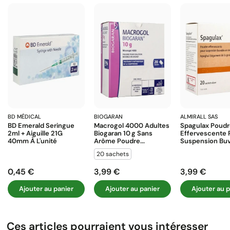
BD MÉDICAL
BIOGARAN
ALMIRALL SAS
BD Emerald Seringue
Macrogol 4000 Adultes
Spagulax Poud
2ml + Aiguille 21G
Biogaran 10 G Sans
Effervescente 
40mm À L'unité
Arôme Poudre...
Suspension Buva
20 sachets
0,45 €
3,99 €
3,99 €
Prix
Prix
Prix
Ajouter au panier
Ajouter au panier
Ajouter au p
Ces articles pourraient vous intéresser