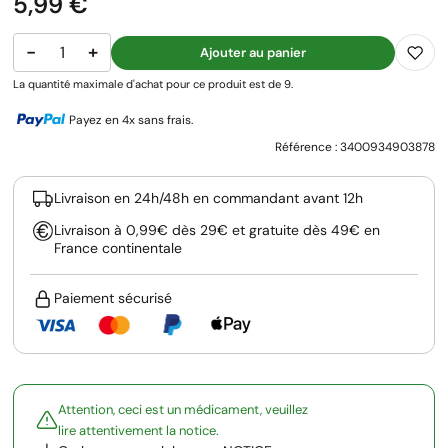
Prix
5,99 €
−
+
Ajouter au panier
La quantité maximale d'achat pour ce produit est de 9.
Payez en 4x sans frais.
Référence :
3400934903878
Livraison en 24h/48h en commandant avant 12h
Livraison à 0,99€ dès 29€ et gratuite dès 49€ en
France continentale
Paiement sécurisé
Attention, ceci est un médicament, veuillez
lire attentivement la notice.