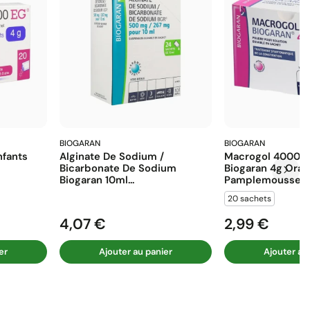
BIOGARAN
BIOGARAN
fants
Alginate De Sodium /
Macrogol 4000 E
Bicarbonate De Sodium
Biogaran 4g Ora
Biogaran 10ml...
Pamplemousse...
20 sachets
4,07 €
2,99 €
Prix
Prix
er
Ajouter au panier
Ajouter au