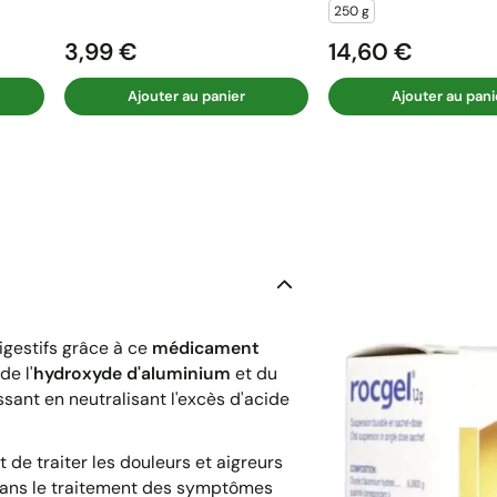
250 g
3,99 €
14,60 €
Prix
Prix
Ajouter au panier
Ajouter au pani
igestifs grâce à ce
médicament
e l'
hydroxyde d'aluminium
et du
ant en neutralisant l'excès d'acide
de traiter les douleurs et aigreurs
dans le traitement des symptômes