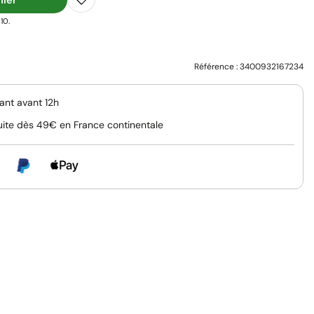
10.
Référence :
3400932167234
nt avant 12h
uite dès 49€ en France continentale