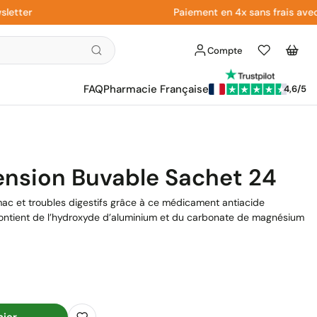
r
Paiement en 4x sans frais avec Payp
Compte
Liste
Panier
d'envies
FAQ
Pharmacie Française
4,6/5
ension Buvable Sachet 24
ac et troubles digestifs grâce à ce médicament antiacide
ontient de l’hydroxyde d’aluminium et du carbonate de magnésium
nier