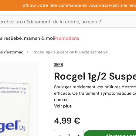
5% sur votre 1ère commande en vous inscrivant à la newslette
aires
Bébé, maman & moi
Promotions
es d'estomac
Rocgel 1g/2 suspension buvable sachet 24
SERB
Rocgel 1g/2 Susp
Soulagez rapidement vos brûlures d'estom
efficace. Ce traitement symptomatique c
comme...
Voir plus
Prix
4,99 €
−
+
Ajouter au pa