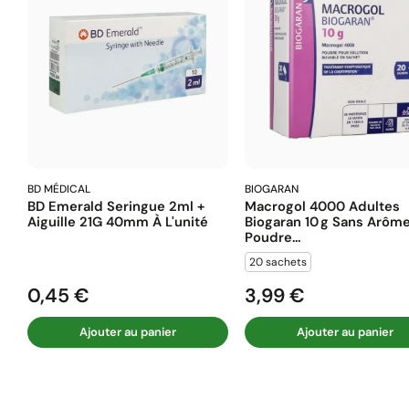
BD MÉDICAL
BIOGARAN
BD Emerald Seringue 2ml +
Macrogol 4000 Adultes
Aiguille 21G 40mm À L'unité
Biogaran 10 G Sans Arôm
Poudre...
20 sachets
0,45 €
3,99 €
Prix
Prix
Ajouter au panier
Ajouter au panier