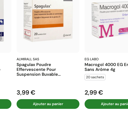
ALMIRALL SAS
EG LABO
Spagulax Poudre
Macrogol 4000 EG En
e
Effervescente Pour
Sans Arôme 4g
Suspension Buvable...
20 sachets
3,99 €
2,99 €
Prix
Prix
Ajouter au panier
Ajouter au pani