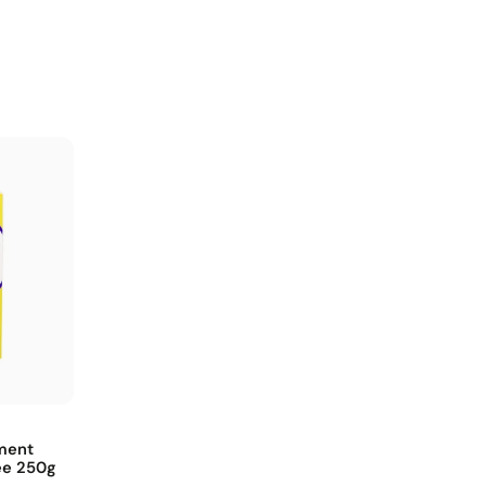
ment
ee 250g