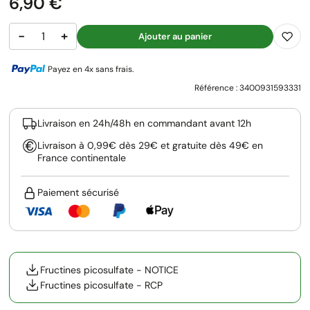
Prix
6,90 €
−
+
Ajouter au panier
Payez en 4x sans frais.
Référence :
3400931593331
Livraison en 24h/48h en commandant avant 12h
Livraison à 0,99€ dès 29€ et gratuite dès 49€ en
France continentale
Paiement sécurisé
Fructines picosulfate - NOTICE
Fructines picosulfate - RCP