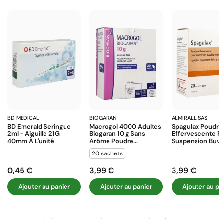
BD MÉDICAL
BIOGARAN
ALMIRALL SAS
BD Emerald Seringue
Macrogol 4000 Adultes
Spagulax Poud
2ml + Aiguille 21G
Biogaran 10 G Sans
Effervescente 
40mm À L'unité
Arôme Poudre...
Suspension Buva
20 sachets
0,45 €
3,99 €
3,99 €
Prix
Prix
Prix
Ajouter au panier
Ajouter au panier
Ajouter au p