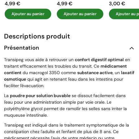
4,99 €
4,99 €
3,00 €
Prix
Prix
Prix
Ajouter au panier
Ajouter au panier
Ajouter au p
Descriptions produit
Présentation
Transipeg vous aide à retrouver un
confort digestif optimal
en
traitant efficacement les troubles du transit. Ce
médicament
contient
du macrogol 3350 comme
substance active
, un
laxatif
osmotique
qui agit en retenant l'eau dans les intestins pour
faciliter l'évacuation.
La
poudre pour solution buvable
se dissout facilement dans
l'eau pour une administration simple par voie orale. Le
polyéthylène glycol permet de ramollir les selles sans irriter la
muqueuse intestinale.
Transipeg est indiqué dans le traitement symptomatique de la
constipation chez l'adulte et l'enfant de plus de 8 ans. Ce
médicament nécessite l'avis de votre médecin ou votre