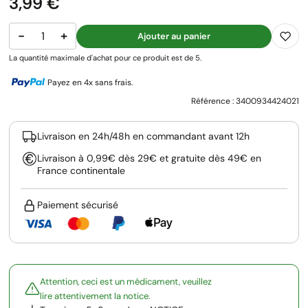
Prix
3,99 €
−
+
Ajouter au panier
La quantité maximale d'achat pour ce produit est de 5.
Payez en 4x sans frais.
Référence :
3400934424021
Livraison en 24h/48h en commandant avant 12h
Livraison à 0,99€ dès 29€ et gratuite dès 49€ en
France continentale
Paiement sécurisé
Attention, ceci est un médicament, veuillez
lire attentivement la notice.