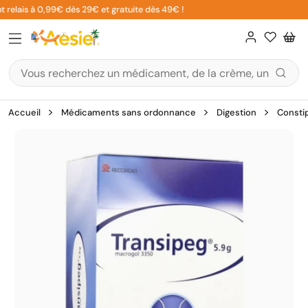
Aller
 relais à 0,99€ dès 29€ et gratuite dès 49€ !
au
contenu
Accueil
Médicaments sans ordonnance
Digestion
Consti