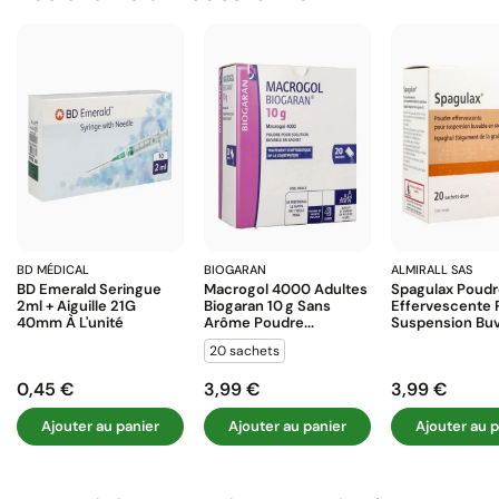
BD MÉDICAL
BIOGARAN
ALMIRALL SAS
BD Emerald Seringue
Macrogol 4000 Adultes
Spagulax Poud
2ml + Aiguille 21G
Biogaran 10 G Sans
Effervescente 
40mm À L'unité
Arôme Poudre...
Suspension Buva
20 sachets
0,45 €
3,99 €
3,99 €
Prix
Prix
Prix
Ajouter au panier
Ajouter au panier
Ajouter au p