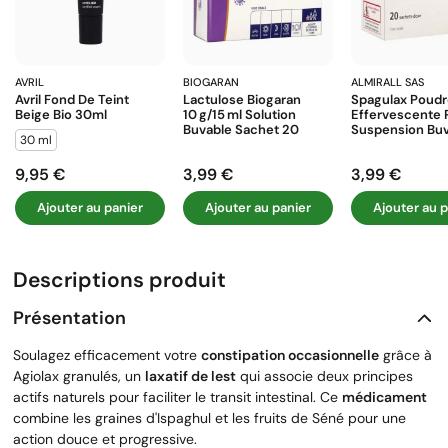
AVRIL
BIOGARAN
ALMIRALL SAS
Avril Fond De Teint
Lactulose Biogaran
Spagulax Poud
Beige Bio 30ml
10 G/15 Ml Solution
Effervescente 
Buvable Sachet 20
Suspension Buva
30 ml
9,95 €
3,99 €
3,99 €
Prix
Prix
Prix
Ajouter au panier
Ajouter au panier
Ajouter au p
Descriptions produit
Présentation
Soulagez efficacement votre
constipation occasionnelle
grâce à
Agiolax granulés, un
laxatif de lest
qui associe deux principes
actifs naturels pour faciliter le transit intestinal. Ce
médicament
combine les graines d'Ispaghul et les fruits de Séné pour une
action douce et progressive.