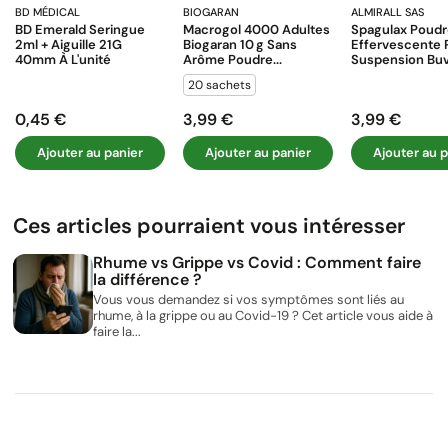
BD MÉDICAL
BIOGARAN
ALMIRALL SAS
BD Emerald Seringue
Macrogol 4000 Adultes
Spagulax Poud
2ml + Aiguille 21G
Biogaran 10 G Sans
Effervescente 
40mm À L'unité
Arôme Poudre...
Suspension Buva
20 sachets
0,45 €
3,99 €
3,99 €
Prix
Prix
Prix
Ajouter au panier
Ajouter au panier
Ajouter au p
Ces articles pourraient vous intéresser
Rhume vs Grippe vs Covid : Comment faire
la différence ?
Vous vous demandez si vos symptômes sont liés au
rhume, à la grippe ou au Covid-19 ? Cet article vous aide à
faire la...