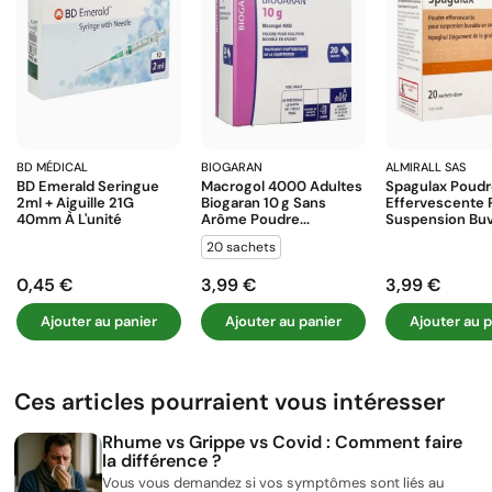
BD MÉDICAL
BIOGARAN
ALMIRALL SAS
BD Emerald Seringue
Macrogol 4000 Adultes
Spagulax Poud
2ml + Aiguille 21G
Biogaran 10 G Sans
Effervescente 
40mm À L'unité
Arôme Poudre...
Suspension Buva
20 sachets
0,45 €
3,99 €
3,99 €
Prix
Prix
Prix
Ajouter au panier
Ajouter au panier
Ajouter au p
Ces articles pourraient vous intéresser
Rhume vs Grippe vs Covid : Comment faire
la différence ?
Vous vous demandez si vos symptômes sont liés au