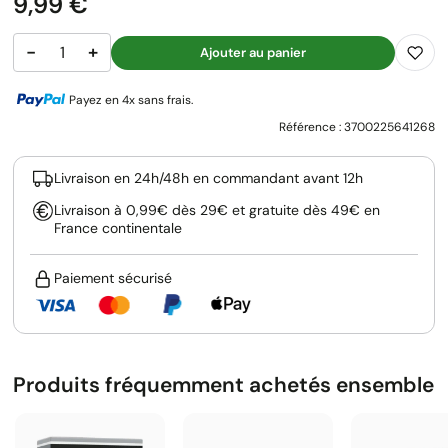
Prix
9,99 €
−
+
Ajouter au panier
Payez en 4x sans frais.
Référence :
3700225641268
Livraison en 24h/48h en commandant avant 12h
Livraison à 0,99€ dès 29€ et gratuite dès 49€ en
France continentale
Paiement sécurisé
Produits fréquemment achetés ensemble