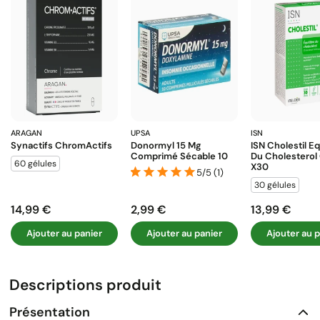
ARAGAN
UPSA
ISN
Synactifs ChromActifs
Donormyl 15 Mg
ISN Cholestil Eq
Comprimé Sécable 10
Du Cholesterol
60 gélules
X30
5/5 (1)
30 gélules
14,99 €
2,99 €
13,99 €
Prix
Prix
Prix
Ajouter au panier
Ajouter au panier
Ajouter au p
Descriptions produit
Présentation