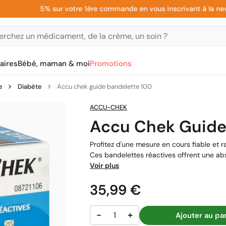
5% sur votre 1ère commande en vous inscrivant à la newslett
aires
Bébé, maman & moi
Promotions
e
Diabète
Accu chek guide bandelette 100
ACCU-CHEK
Accu Chek Guide
Profitez d'une mesure en cours fiable et
Ces bandelettes réactives offrent une abs
Voir plus
Prix
35,99 €
−
+
Ajouter au pa