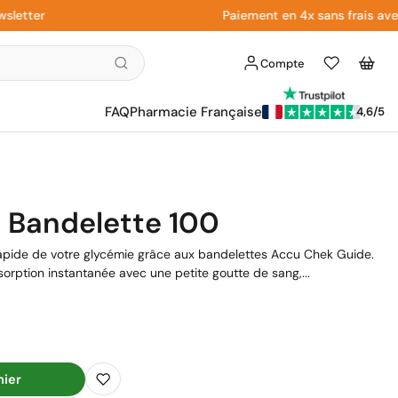
er
Paiement en 4x sans frais avec Pay
Compte
Liste
Panier
d'envies
FAQ
Pharmacie Française
4,6/5
 Bandelette 100
 rapide de votre glycémie grâce aux bandelettes Accu Chek Guide.
orption instantanée avec une petite goutte de sang,...
nier