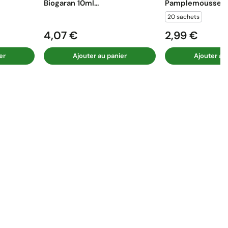
Biogaran 10ml...
Pamplemousse...
20 sachets
4,07 €
2,99 €
Prix
Prix
er
Ajouter au panier
Ajouter au