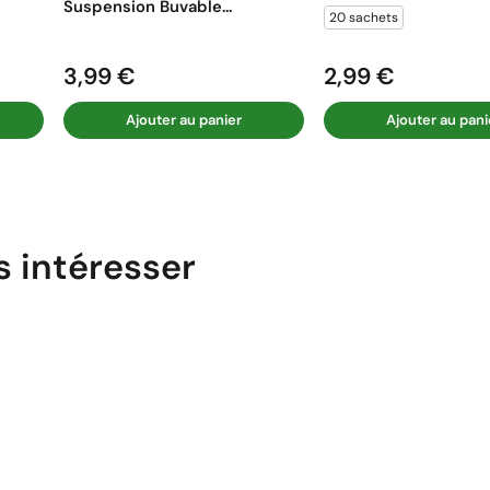
Suspension Buvable...
20 sachets
3,99 €
2,99 €
Prix
Prix
Ajouter au panier
Ajouter au pani
s intéresser