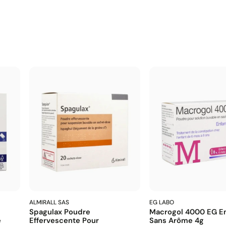
ALMIRALL SAS
EG LABO
Spagulax Poudre
Macrogol 4000 EG En
e
Effervescente Pour
Sans Arôme 4g