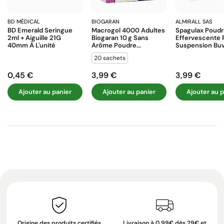
BD MÉDICAL
BIOGARAN
ALMIRALL SAS
BD Emerald Seringue
Macrogol 4000 Adultes
Spagulax Poud
2ml + Aiguille 21G
Biogaran 10 G Sans
Effervescente 
40mm À L'unité
Arôme Poudre...
Suspension Buva
20 sachets
0,45 €
3,99 €
3,99 €
Prix
Prix
Prix
Ajouter au panier
Ajouter au panier
Ajouter au p
Origine des produits certifiés
Livraison à 0,99€ dès 29€ et