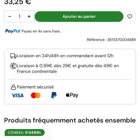
Prix
33,25 €
−
+
Ajouter au panier
Payez en 4x sans frais.
Référence :
3615370004489
Livraison en 24h/48h en commandant avant 12h
Livraison à 0,99€ dès 29€ et gratuite dès 49€ en
France continentale
Paiement sécurisé
Produits fréquemment achetés ensemble
CONSEIL
D'AESIEL