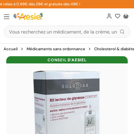
Aller
 relais à 0,99€ dès 29€ et gratuite dès 49€ !
au
contenu
Accueil
Médicaments sans ordonnance
Cholesterol & diabèt
CONSEIL
D'AESIEL