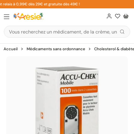
Aller
 relais à 0,99€ dès 29€ et gratuite dès 49€ !
au
contenu
Accueil
Médicaments sans ordonnance
Cholesterol & diabèt