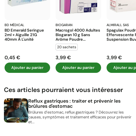
BD MÉDICAL
BIOGARAN
ALMIRALL SAS
BD Emerald Seringue
Macrogol 4000 Adultes
Spagulax Poud
2ml + Aiguille 21G
Biogaran 10 G Sans
Effervescente 
40mm À L'unité
Arôme Poudre...
Suspension Buva
20 sachets
0,45 €
3,99 €
3,99 €
Prix
Prix
Prix
Ajouter au panier
Ajouter au panier
Ajouter au p
Ces articles pourraient vous intéresser
Reflux gastriques : traiter et prévenir les
brûlures d'estomac
Brûlures d’estomac, reflux gastriques ? Découvrez les
causes, symptômes et traitement efficaces pour prévenir
et...