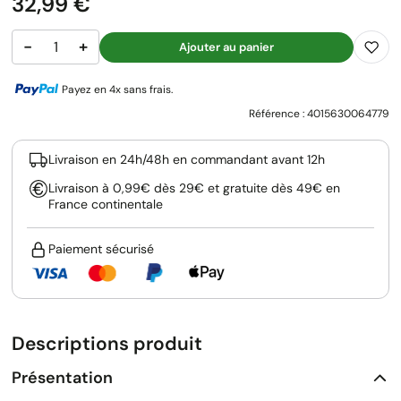
Prix
32,99 €
−
+
Ajouter au panier
Payez en 4x sans frais.
Référence :
4015630064779
Livraison en 24h/48h en commandant avant 12h
Livraison à 0,99€ dès 29€ et gratuite dès 49€ en
France continentale
Paiement sécurisé
Descriptions produit
Présentation