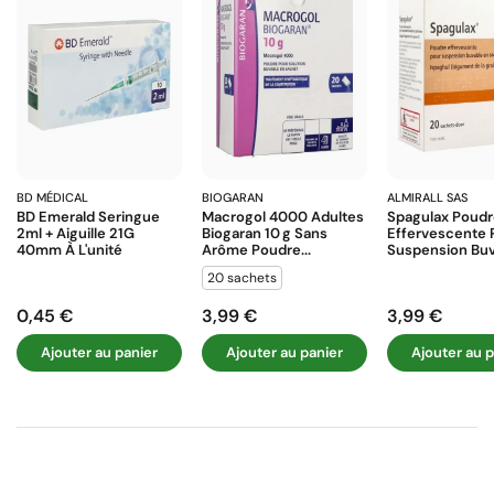
BD MÉDICAL
BIOGARAN
ALMIRALL SAS
BD Emerald Seringue
Macrogol 4000 Adultes
Spagulax Poud
2ml + Aiguille 21G
Biogaran 10 G Sans
Effervescente 
40mm À L'unité
Arôme Poudre...
Suspension Buva
20 sachets
0,45 €
3,99 €
3,99 €
Prix
Prix
Prix
Ajouter au panier
Ajouter au panier
Ajouter au p