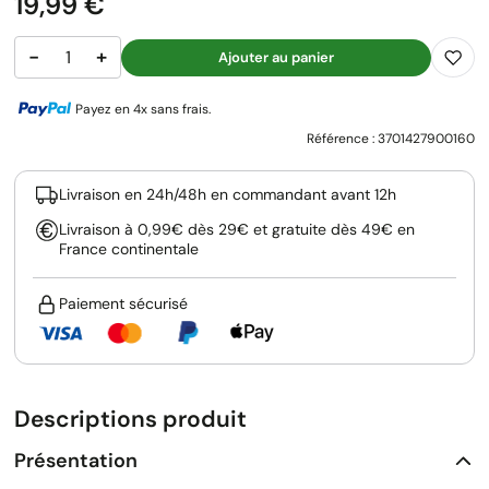
Prix
19,99 €
−
+
Ajouter au panier
Payez en 4x sans frais.
Référence :
3701427900160
Livraison en 24h/48h en commandant avant 12h
Livraison à 0,99€ dès 29€ et gratuite dès 49€ en
France continentale
Paiement sécurisé
Descriptions produit
Présentation