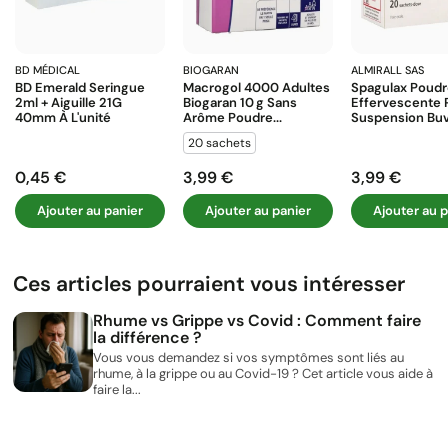
BD MÉDICAL
BIOGARAN
ALMIRALL SAS
BD Emerald Seringue
Macrogol 4000 Adultes
Spagulax Poud
2ml + Aiguille 21G
Biogaran 10 G Sans
Effervescente 
40mm À L'unité
Arôme Poudre...
Suspension Buva
20 sachets
0,45 €
3,99 €
3,99 €
Prix
Prix
Prix
Ajouter au panier
Ajouter au panier
Ajouter au p
Ces articles pourraient vous intéresser
Rhume vs Grippe vs Covid : Comment faire
la différence ?
Vous vous demandez si vos symptômes sont liés au
rhume, à la grippe ou au Covid-19 ? Cet article vous aide à
faire la...