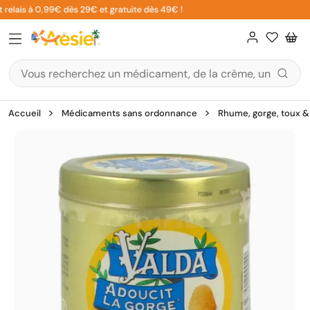
Aller
relais à 0,99€ dès 29€ et gratuite dès 49€ !
au
contenu
Accueil
Médicaments sans ordonnance
Rhume, gorge, toux & 