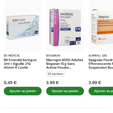
BD MÉDICAL
BIOGARAN
ALMIRALL SAS
BD Emerald Seringue
Macrogol 4000 Adultes
Spagulax Poud
2ml + Aiguille 21G
Biogaran 10 G Sans
Effervescente 
40mm À L'unité
Arôme Poudre...
Suspension Buva
20 sachets
0,45 €
3,99 €
3,99 €
Prix
Prix
Prix
Ajouter au panier
Ajouter au panier
Ajouter au p