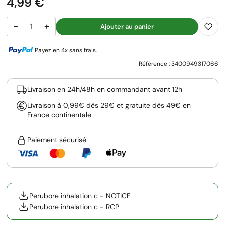
Prix
4,99 €
−
+
Ajouter au panier
Payez en 4x sans frais.
Référence :
3400949317066
Livraison en 24h/48h en commandant avant 12h
Livraison à 0,99€ dès 29€ et gratuite dès 49€ en
France continentale
Paiement sécurisé
Perubore inhalation c - NOTICE
Perubore inhalation c - RCP