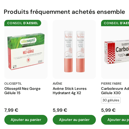
Produits fréquemment achetés ensemble
CONSEIL
D'AESIEL
CONSEIL
D'AE
OLIOSEPTIL
AVÈNE
PIERRE FABRE
Olioseptil Nez Gorge
Avène Stick Levres
Carbolevure Ad
Gélule 15
Hydratant 4g X2
Gélule X30
30 gélules
7,99 €
5,99 €
5,99 €
Prix
Prix
Prix
Ajouter au panier
Ajouter au panier
Ajouter au p