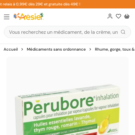
Aller
relais à 0,99€ dès 29€ et gratuite dès 49€ !
au
contenu
Accueil
Médicaments sans ordonnance
Rhume, gorge, toux & 