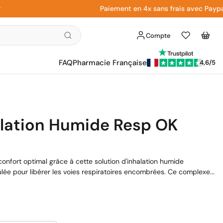
Paiement en 4x sans frais avec Paypal
Compte
Liste
Panier
d'envies
FAQ
Pharmacie Française
4,6/5
alation Humide Resp OK
onfort optimal grâce à cette solution d'inhalation humide
ée pour libérer les voies respiratoires encombrées. Ce complexe...