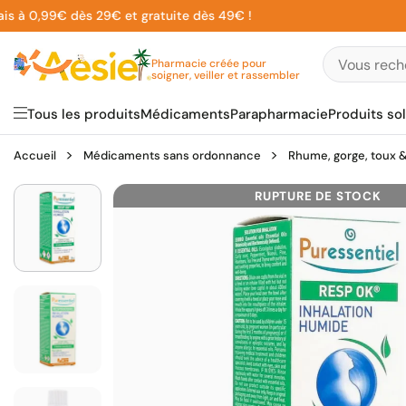
Aller
à 0,99€ dès 29€ et gratuite dès 49€ !
5
au
contenu
Pharmacie créée pour
soigner, veiller et rassembler
Tous les produits
Médicaments
Parapharmacie
Produits sol
Accueil
Médicaments sans ordonnance
Rhume, gorge, toux & 
RUPTURE DE STOCK