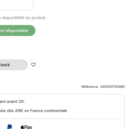
 disponibilité du produit.
est disponible
stock
Référence :
3401551735385
nt avant 12h
uite dès 49€ en France continentale