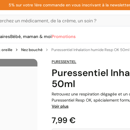
% sur votre 1ère commande en vous inscrivant à la newsletter
aires
Bébé, maman & moi
Promotions
oreille
Nez bouché
Puressentiel Inhalation humide Resp OK 50ml
PURESSENTIEL
Puressentiel Inh
50ml
Retrouvez une respiration dégagée et un c
Puressentiel Resp OK, spécialement formul
Voir plus
Prix
7,99 €