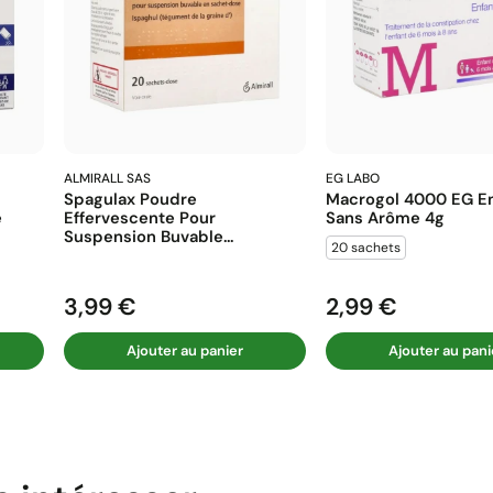
ALMIRALL SAS
EG LABO
Spagulax Poudre
Macrogol 4000 EG En
e
Effervescente Pour
Sans Arôme 4g
Suspension Buvable...
20 sachets
3,99 €
2,99 €
Prix
Prix
Ajouter au panier
Ajouter au pani