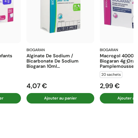
BIOGARAN
BIOGARAN
fants
Alginate De Sodium /
Macrogol 4000 E
Bicarbonate De Sodium
Biogaran 4g Ora
Biogaran 10ml...
Pamplemousse...
20 sachets
4,07 €
2,99 €
Prix
Prix
er
Ajouter au panier
Ajouter au