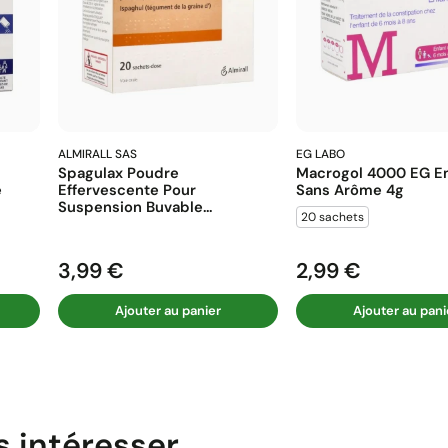
ALMIRALL SAS
EG LABO
Spagulax Poudre
Macrogol 4000 EG En
e
Effervescente Pour
Sans Arôme 4g
Suspension Buvable...
20 sachets
3,99 €
2,99 €
Prix
Prix
Ajouter au panier
Ajouter au pani
s intéresser