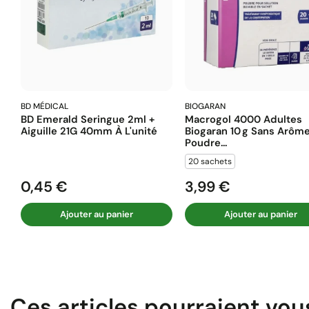
BD MÉDICAL
BIOGARAN
BD Emerald Seringue 2ml +
Macrogol 4000 Adultes
Aiguille 21G 40mm À L'unité
Biogaran 10 G Sans Arôm
Poudre...
20 sachets
0,45 €
3,99 €
Prix
Prix
Ajouter au panier
Ajouter au panier
Ces articles pourraient vou