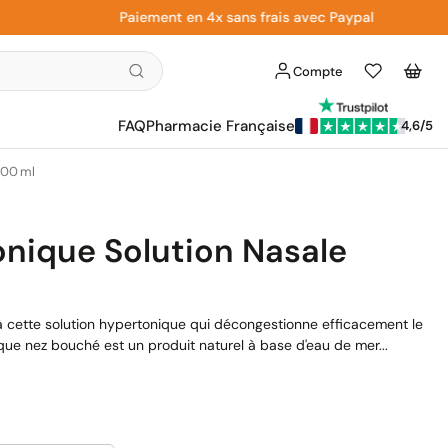
Paiement en 4x sans frais avec Paypal
Compte
Liste
Panier
d'envies
FAQ
Pharmacie Française
4,6/5
100 ml
nique Solution Nasale
 à cette solution hypertonique qui décongestionne efficacement le
e nez bouché est un produit naturel à base d'eau de mer...