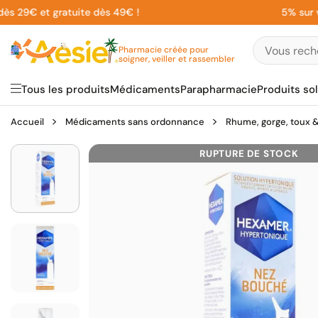
Aller
 29€ et gratuite dès 49€ !
5% sur votr
au
contenu
Pharmacie créée pour
soigner, veiller et rassembler
Tous les produits
Médicaments
Parapharmacie
Produits sol
Accueil
Médicaments sans ordonnance
Rhume, gorge, toux & 
RUPTURE DE STOCK