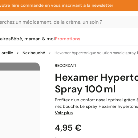
e 1ère commande en vous inscrivant à la newsletter
aires
Bébé, maman & moi
Promotions
oreille
Nez bouché
Hexamer hypertonique solution nasale spray 
Hexamer Hyperto
Spray 100 Ml
Profitez d'un confort nasal optimal grâce
nez bouché. Le spray Hexamer hypertoniqu
Voir plus
Prix
4,95 €