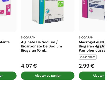
BIOGARAN
BIOGARAN
fants
Alginate De Sodium /
Macrogol 4000 E
Bicarbonate De Sodium
Biogaran 4g Ora
Biogaran 10ml...
Pamplemousse...
20 sachets
4,07 €
2,99 €
Prix
Prix
er
Ajouter au panier
Ajouter au