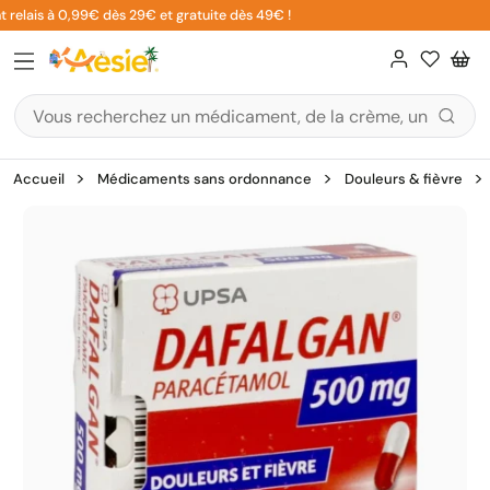
Aller
relais à 0,99€ dès 29€ et gratuite dès 49€ !
au
contenu
Accueil
Médicaments sans ordonnance
Douleurs & fièvre