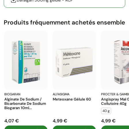
Dafalgan 500mg gelule - RCP
Produits fréquemment achetés ensemble
BIOGARAN
ALFASIGMA
PROCTER & GAMB
Alginate De Sodium /
Meteoxane Gélule 60
Angispray Mal 
Bicarbonate De Sodium
Collutoire 40g
Biogaran 10ml...
40 g
4,07 €
4,99 €
4,99 €
Prix
Prix
Prix