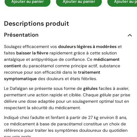
Ajouter au panier
Ajouter au panier
Ajouter au p
Descriptions produit
Présentation
Soulagez efficacement vos
douleurs légères à modérées
et
faites
baisser la fièvre
rapidement grâce à cette solution
antalgique et antipyrétique de confiance. Ce
médicament
contient
du paracétamol comme principe actif, substance
reconnue pour son efficacité dans le
traitement
symptomatique
des douleurs et états fébriles.
Le Dafalgan se présente sous forme de
gélules
faciles à avaler,
permettant une action rapide et ciblée. Chaque gélule par prise
délivre une dose adaptée pour un soulagement optimal tout en
respectant la sécurité du médicament.
Indiqué chez l'adulte et l'enfant à partir de 27 kg environ 8 ans,
ce médicament à base de paracétamol constitue un choix de
référence pour traiter les symptômes douloureux du quotidien
par voie orale.