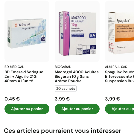
BD MÉDICAL
BIOGARAN
ALMIRALL SAS
BD Emerald Seringue
Macrogol 4000 Adultes
Spagulax Poud
2ml + Aiguille 21G
Biogaran 10 G Sans
Effervescente 
40mm À L'unité
Arôme Poudre...
Suspension Buva
20 sachets
0,45 €
3,99 €
3,99 €
Prix
Prix
Prix
Ajouter au panier
Ajouter au panier
Ajouter au p
Ces articles pourraient vous intéresser