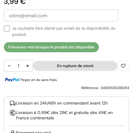
Prix
3,99 €
Je souhaite être alerté par email de la disponibilité du
produit.
Prévenez-moi lorsque le produit est disponible
−
+
En rupture de stock
Payez en 4x sans frais.
Référence :
3400930248294
Livraison en 24h/48h en commandant avant 12h
Livraison à 0,99€ dès 29€ et gratuite dès 49€ en
France continentale
Paiement sécurisé