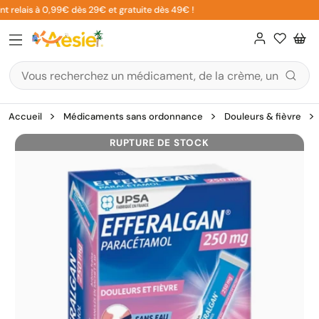
Aller
t relais à 0,99€ dès 29€ et gratuite dès 49€ !
au
contenu
Accueil
Médicaments sans ordonnance
Douleurs & fièvre
RUPTURE DE STOCK