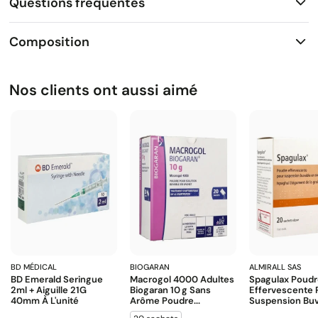
Questions fréquentes
Composition
Nos clients ont aussi aimé
BD MÉDICAL
BIOGARAN
ALMIRALL SAS
BD Emerald Seringue
Macrogol 4000 Adultes
Spagulax Poud
2ml + Aiguille 21G
Biogaran 10 G Sans
Effervescente 
40mm À L'unité
Arôme Poudre...
Suspension Buva