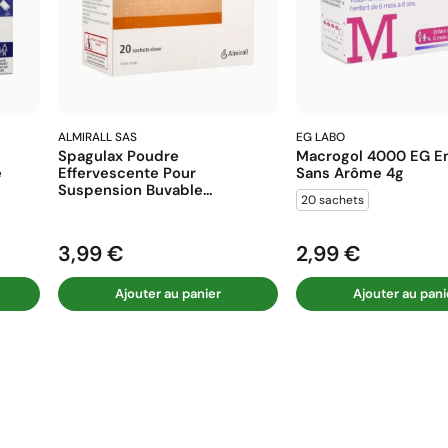
ALMIRALL SAS
EG LABO
Spagulax Poudre
Macrogol 4000 EG En
e
Effervescente Pour
Sans Arôme 4g
Suspension Buvable...
20 sachets
3,99 €
2,99 €
Prix
Prix
Ajouter au panier
Ajouter au pani