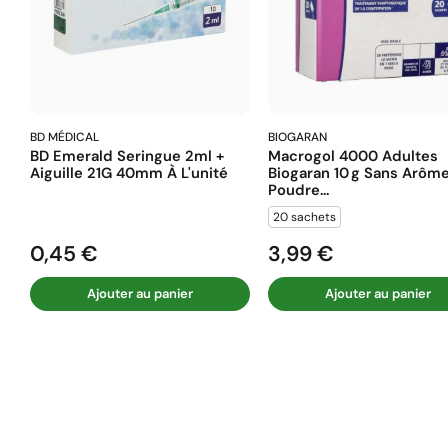
BD MÉDICAL
BIOGARAN
BD Emerald Seringue 2ml +
Macrogol 4000 Adultes
Aiguille 21G 40mm À L'unité
Biogaran 10 G Sans Arôm
Poudre...
20 sachets
0,45 €
3,99 €
Prix
Prix
Ajouter au panier
Ajouter au panier