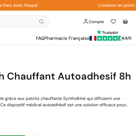
s avec Paypal
Livraison en point rela
Compte
Liste
Panier
d'envies
FAQ
Pharmacie Française
4,6/5
h Chauffant Autoadhesif 8h
ble grâce aux patchs chauffants Syntholkiné qui diffusent une
e dispositif médical autoadhésif est une solution efficace pour...