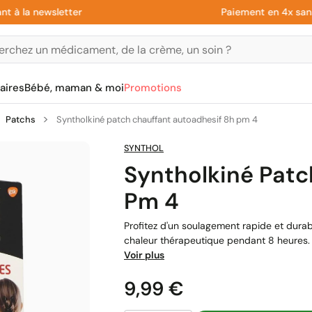
a newsletter
Paiement en 4x sans frai
aires
Bébé, maman & moi
Promotions
Patchs
Syntholkiné patch chauffant autoadhesif 8h pm 4
SYNTHOL
Syntholkiné Patc
Pm 4
Profitez d'un soulagement rapide et dura
chaleur thérapeutique pendant 8 heures. C
Voir plus
Prix
9,99 €