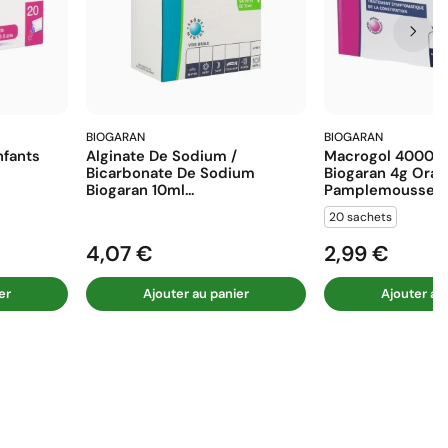
BIOGARAN
BIOGARAN
fants
Alginate De Sodium /
Macrogol 4000 E
Bicarbonate De Sodium
Biogaran 4g Ora
Biogaran 10ml...
Pamplemousse...
20 sachets
4,07 €
2,99 €
Prix
Prix
er
Ajouter au panier
Ajouter au