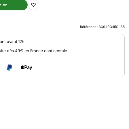
nier
Référence :
3094904501135
nt avant 12h
uite dès 49€ en France continentale