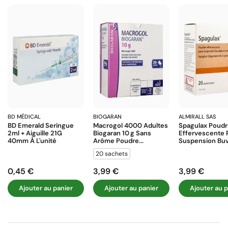
BD MÉDICAL
BIOGARAN
ALMIRALL SAS
BD Emerald Seringue
Macrogol 4000 Adultes
Spagulax Poud
2ml + Aiguille 21G
Biogaran 10 G Sans
Effervescente 
40mm À L'unité
Arôme Poudre...
Suspension Buva
20 sachets
0,45 €
3,99 €
3,99 €
Prix
Prix
Prix
Ajouter au panier
Ajouter au panier
Ajouter au p