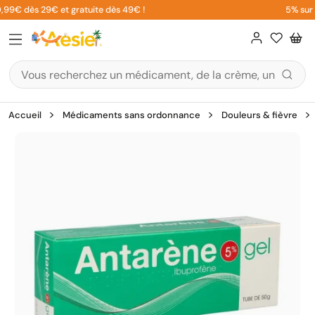
Aller
,99€ dès 29€ et gratuite dès 49€ !
5% sur v
au
contenu
Accueil
Médicaments sans ordonnance
Douleurs & fièvre