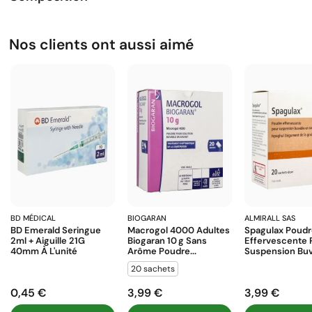
Nos clients ont aussi aimé
BD MÉDICAL
BIOGARAN
ALMIRALL SAS
BD Emerald Seringue
Macrogol 4000 Adultes
Spagulax Poud
2ml + Aiguille 21G
Biogaran 10 G Sans
Effervescente 
40mm À L'unité
Arôme Poudre...
Suspension Buva
20 sachets
0,45 €
3,99 €
3,99 €
Prix
Prix
Prix