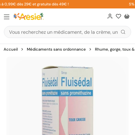
Aller
 à 0,99€ dès 29€ et gratuite dès 49€ !
5% su
au
contenu
Accueil
Médicaments sans ordonnance
Rhume, gorge, toux & 